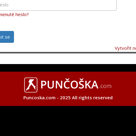
enuté heslo?
sit se
Vytvořit n
Puncoska.com - 2025 All rights reserved