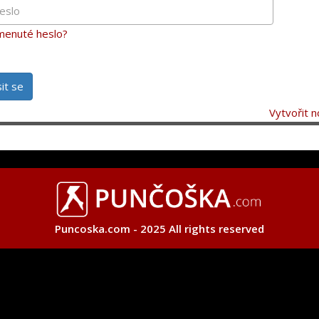
enuté heslo?
sit se
Vytvořit n
Puncoska.com - 2025 All rights reserved