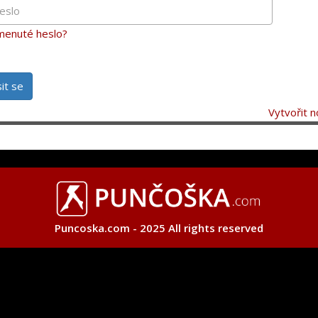
enuté heslo?
sit se
Vytvořit n
Puncoska.com - 2025 All rights reserved