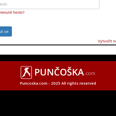
enuté heslo?
sit se
Vytvořit n
Puncoska.com - 2025 All rights reserved