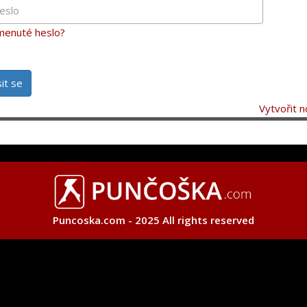
enuté heslo?
sit se
Vytvořit n
Puncoska.com - 2025 All rights reserved