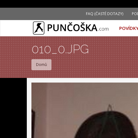
Přejít
FAQ (ČASTÉ DOTAZY)
PO
k
hlavnímu
POVÍDK
obsahu
010_0.JPG
Domů