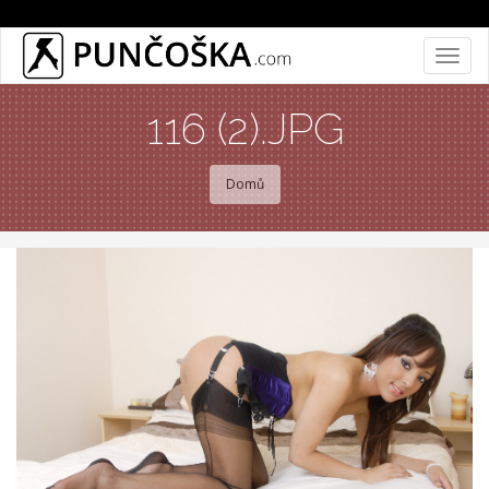
Přejít
Togg
k
navig
hlavnímu
116 (2).JPG
obsahu
Domů