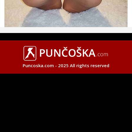
Puncoska.com - 2025 All rights reserved