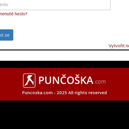
enuté heslo?
sit se
Vytvořit n
Puncoska.com - 2025 All rights reserved