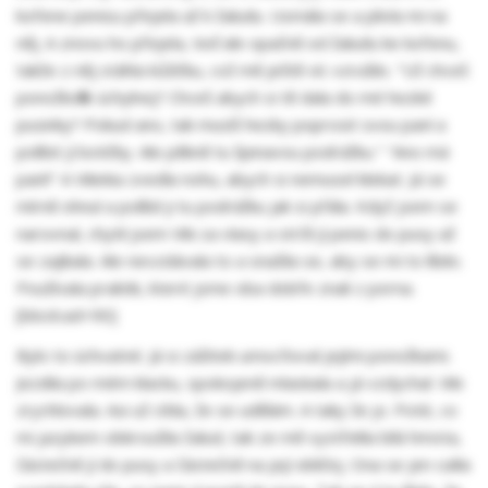
kořene penisu přejela až k žaludu. Usmála se a plivla mi na
něj. A znovu ho přejela, teď ale opačně od žaludu ke kořenu,
takže z něj stáhla kůžičku, což mě ještě víc vzrušilo. "Už chceš
ponožkofile úchylnej? Chceš abych si tě dala do mé hezké
pusinky? Pokud ano, tak musíš hezky poprosit svou paní a
políbit jí botičky. Ale pěkně tu špinavou podrážku." "Ano má
paní!" A Vikinka zvedla nohu, abych si nemusel klekat. Já se
mírně ohnul a políbil ji tu podrážku jak si přála. Když jsem se
narovnal, chytil jsem Viki za vlasy a strčil jí penis do pusy až
se zajíkala. Ale nevzdávala to a snažila se, aby se mi to líbilo.
Používala praktik, které jsme oba dobře znali z porna.
[block:ad=90]
Bylo to úchvatné. Já si zážitek umocňoval jejími ponožkami.
Jezdila po mém klacku, spokojeně mlaskala a já vzdychal. Viki
zrychlovala. Asi už cítila, že se udělám. A taky že jo. Poté, co
mi jazykem obkroužila žalud, tak ze mě vystřelila bílá hmota,
částečně jí do pusy a částečně na její obličej. Ona se jen culila