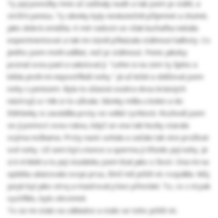
Ty její ponožky mne už začínaly nudit a tak jsem je stáhl, a
strčil k penisu. Ty silonky byly neskutečně příjemné a chutné,
jako dobrá omáčka. K mé radosti se však kuchařka nebála
experimentovat a tak mi rázně přikázala stáhnout kalhoty. Co
jiného jsem mohl udělat, než je stáhnout. Penis jakoby
poznal svou paní a salutoval jí. "Lehni si na zem ty špíno a
běda jestli mi nepostříkáš nohy." Já už ležel a sbližoval jsem
nohy s penisem. Byla to úžasná souhra dvou krásných
nástrojů a i Viki si to užívala. Silonky měla u kolen a do
štěrbinky si zaváděla prsty ve velké rychlosti. Rozhodl jsem
se jí pomoct svou rukou, když se ona tak hezky starala
svýma nožkama. Prsty navíc uvítala a začala tak více prožívat
své nohy. Už sem byl u konce a sperma jí třísnilo její nohy. Já
si k ní klekl a tu její studánku jsem lízal jako o život. Ona mi na
oplátku ukázovala svoje prsa, čímž mě ještě víc rozpálila. Můj
jazyk byl jako stroj a masíroval ji bez přestání. To, co z ní pak
vystříklo, bylo ohromné.
To se mi stalo na základce a stalo se toho ještě víc.