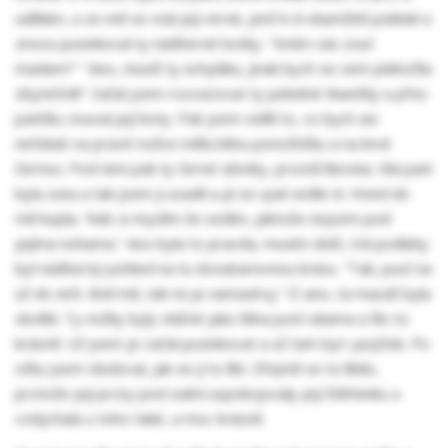
udělám, a ze mě se stal její otrok, jenž k ní okamžitě poklekl a
znovu pusinkoval ty nádherné botky. "Smím vás zout
madam?" "Ano, musíš ty úchyláku, jinak bych se sem plahočila
zbytečně!" Začal jsem rozvazovat ty pekelné tkaničky a přes
patičku zouval její boty. Pak jsem viděl to, co bych asi
nečekal: na pravé nožce měla bílou ponožtičku a na levé
černou. Pod nimi pak ty černé silonky, prostě libovka. Má paní
byla zuta a tak jsem ji usadil a já se cpal vedle ní. Hned do
mě kopla; "kde si myslím že sedím, jaktože nejsem pod
jejíma nohama." Ano byla to pravda, musím dolů. Od podlahy
byl nádherný pohled na tu dvoubarevnou krásu. "Tak, pusť se
už do nich. Bolí mě, tak mi je namasíruj." Ó ano, ta masáž byla
skvělá. Ty nožky byly vláčné jako hlína pod rukama a šlo to
krásně. Už jsem je začal pusinkovat a už tam byl i jazýček. Po
očku jsem sledoval, jak se jí to líbí. Zřejmě se to líbilo,
protože její prsty pod sukní uspokojovaly její štěrbinku a
vzdychala u toho také, a moc krásně.