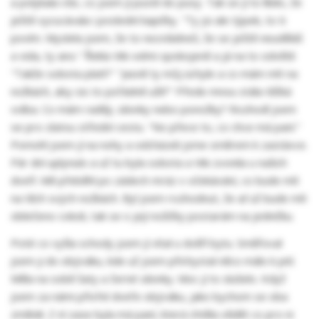
a polykala vše, co jsem jí pustil do pusy. Tak se jí to líbilo, že
ještě vycucávala i poslední kapičky. "Ty jsi ale týpek, to ti
povím. Myslela jsem, že to nezvládneš, že se ještě neuděláš
a vida, ty ano." Řekla Viki velmi spokojeně a já na to odvětil:
"Takže sobota platí?" "Jasně ty můj úchyle a co mám mít na
nožkách, aby sis to pořádně užil?" Přede mnou stála těžká
volba. Co mám raději, silonky nebo ponožky? Rozhodl jsem
se pro zlatou střední cestu. "No přece to, co chce má paní."
Pomohl jsem jí na nohy a odcházeli jsme směrem k zastávce.
Pár dní uplynulo a už tu byla sobota a Viki zvonila u našich
dveří. Mě přeběhl po zádech mráz v očekávání, co bude mít
na těch svých nožkách. Byl jsem rozhodnut, že ať už bude mít
oblečeno cokoli, tak se o její nožičky postarám na jedničku.
Poté co vyšla schody jsem jí vítal u dvěří bytu. Směřoval
jsem ji do obýváku, kde už jsem přichystal něco málo k pití.
Měla na sobě šaty a černé silonky. Moc jí to slušelo. Když
jsem za námi přivřel dveře obýváku, jako bychom se oba
změnili. Z ní zase byla má paní, která chtěla vědět co pro ni