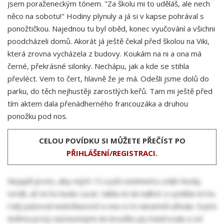
jsem poraženeckým tónem. "Za školu mi to uděláš, ale nech
něco na sobotu!" Hodiny plynuly a já si v kapse pohrával s
ponožtičkou. Najednou tu byl oběd, konec vyučování a všichni
poodcházeli domů. Akorát já ještě čekal před školou na Viki,
která zrovna vycházela z budovy. Koukám na ni a ona má
černé, překrásné silonky. Nechápu, jak a kde se stihla
převléct. Vem to čert, hlavně že je má. Odešli jsme dolů do
parku, do těch nejhustěji zarostlých keřů. Tam mi ještě před
tím aktem dala přenádherného francouzáka a druhou
ponožku pod nos.
CELOU POVÍDKU SI MŮŽETE PŘEČÍST PO
PŘIHLÁŠENÍ
/
REGISTRACI
.
Nejspíš proto, aby mých 15 a půl centimetru stálo hezky
tvrdě, až mi ho bude cucat. Sáhla mi do kalhot a vytáhla mi ho.
Celý pulzoval nedočkavostí a ona si to náramně užívala. Svými
dvěma prsty nastavenými do kroužku jej masírovala a od