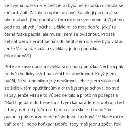
se svýma nožkama. V češtině to bylo ještě horší, rozhodla se
mě potrápit. Začalo to úplně nevinně. Spadlo jí pero a já se
ohnul, abych jí ho podal a v tom mi ona svou nohu strčí přímo
pod nos, abych jí očichal. Dělalo mi to moc dobře, jak jí ta
černá fuska páchla, ale musel jsem se ovládnout. Prostě
sebrat pero a vrátit se na židli. Sedl jsem si a vše bylo v klidu.
Jenže Viki se pak zula a svlékla si jednu ponožku.
[block:ad=89]
Poté se zase obula a svlékla si druhou ponožku. Nechala pak
ty dvě chudinky ležet na zemi bez povšimnutí. Když jsem
ověřil, že si toho nikdo jiný nevšimnul, lehce jsem sklouznul
ze židle k těm opuštěncům a chtivě jsem je schoval do své
kapsy. Jenže Viki se to vůbec nelíbílo a proto mi pošeptala:
"Buď ti je dám do trenek a s tvým kamarádem si pohraju teď
a tady, nebo ti půjčím teď jednu a po škole ti to udělám
pusou a pak teprve bude následovat ta druhá." V hlavě mi to
vařilo: orál, nebo hoňka? "Dobře, tady máš jednu zpět", řekl