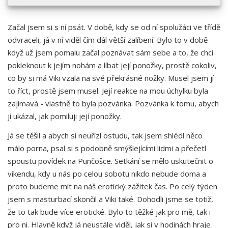
Začal jsem si s ní psát. V době, kdy se od ní spolužáci ve třídě
odvraceli, já v ní viděl čím dál větší zalíbení. Bylo to v době
když už jsem pomalu začal poznávat sám sebe a to, že chci
pokleknout k jejím nohám a líbat její ponožky, prostě cokoliv,
co by si má Viki vzala na své překrásné nožky. Musel jsem jí
to říct, prostě jsem musel. Její reakce na mou úchylku byla
zajímavá - vlastně to byla pozvánka. Pozvánka k tomu, abych
jí ukázal, jak pomiluji její ponožky.
Já se těšil a abych si neuřízl ostudu, tak jsem shlédl něco
málo porna, psal si s podobně smýšlejícími lidmi a přečetl
spoustu povídek na Punčošce. Setkání se mělo uskutečnit o
víkendu, kdy u nás po celou sobotu nikdo nebude doma a
proto budeme mít na náš erotický zážitek čas. Po celý týden
jsem s masturbací skončil a Viki také. Dohodli jsme se totiž,
že to tak bude více erotické. Bylo to těžké jak pro mě, tak i
pro ni. Hlavně když já neustále viděl, jak si v hodinách hraje