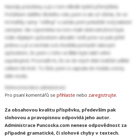
Nastaly prázdniny a já o tom několik týdnů přemýšlela.
Počátkem dalšího školního roku jsem si ale už všimla, že se
mi lodičky samy "stěhují" a začala jsem pokaždé svůj kabinet
zamykat. Ale vzpomínka na toto malé dobrodružství byla
stále nějakým způsobem aktuální. Sešli jsme se pak ještě
jednou a já si nechala svá chodidla pomazlit takovým
způsobem, že jsem z toho ve finále byla také velmi
uspokojená. Prozradil mi, že se do mých Aldo lodiček udělal
celkem 86 krát. To číslo jsem si zapsala do mobilu a boty
dále nosila.
Slohová korekce administrací.
Pro psaní komentářů se
přihlaste
nebo
zaregistrujte
.
Za obsahovou kvalitu příspěvku, především pak
slohovou a pravopisnou odpovídá jeho autor.
Administrace Puncoska.com nenese odpovědnost za
případné gramatické, či slohové chyby v textech.