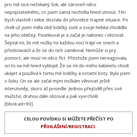
pro mě sice nečekaný šok, ale zároveň něco
nepopsatelného, co jsem sama nechtěla hned utnout. Tím
bych vlastně i sebe dostala do převelice trapné situace. Po
chvíli už jsem měla obě lodičky zuté a svoje hebká chodidla
na jeho obličeji. Pusinkoval je a začal je nakonec i olizovat.
Šeptal mi, že mé nožky ho každou nocí trápí ve snech a
představách a že se do nich zamiloval. Nemůže si prý
pomoct, ale musí mi něco říct. Přestože jsem nereagovala,
on to na mě hned vyklopil; Že se mi do mého kabinetu chodí
ukájet a používá k tomu mé lodičky a ostatní boty. Byla jsem
v šoku. On se ale začal mým nožkám věnovat ještě
intenzivněji, skoro až posedle. Jednou přejízděl přes své
mužství, druhou dále olizoval a pak vyvrcholil.
[block:ad=90]
CELOU POVÍDKU SI MŮŽETE PŘEČÍST PO
PŘIHLÁŠENÍ
/
REGISTRACI
.