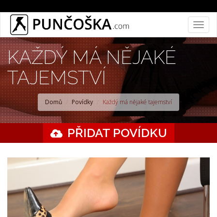
Přejít
Togg
k
navig
hlavnímu
KAŽDÝ MÁ NĚJAKÉ
obsahu
TAJEMSTVÍ
Domů
Povídky
Každý má nějaké tajemství
PŘIDAT POVÍDKU