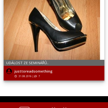
UDÁLOST ZE SEMINÁŘŮ..
justtoreadsomething
31.08.2016
|
7