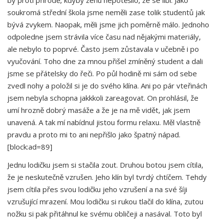
soukromá střední škola jsme neměli zase tolik studentů jak
bývá zvykem. Naopak, měli jsme jich poměrně málo. Jednoho
odpoledne jsem strávila více času nad nějakými materiály,
ale nebylo to poprvé. Často jsem zůstavala v učebně i po
vyučování. Toho dne za mnou přišel zmíněný student a dali
jsme se přátelsky do řeči. Po půl hodině mi sám od sebe
zvedl nohy a položil si je do svého klína. Ani po pár vteřinách
jsem nebyla schopna jakkkoli zareagovat. On prohlásil, že
umí hrozně dobrý masáže a že je na mě vidět, jak jsem
unavená. A tak mí nabídnul jistou formu relaxu. Měl vlastně
pravdu a proto mi to ani nepřišlo jako špatný nápad.
[block:ad=89]
Jednu lodičku jsem si stačila zout. Druhou botou jsem cítila,
že je neskutečně vzrušen. Jeho klín byl tvrdý chtíčem. Tehdy
jsem cítila přes svou lodičku jeho vzrušení a na své šíji
vzrušující mrazení. Mou lodičku si rukou tlačil do klína, zutou
nožku si pak přitáhnul ke svému obličeji a nasával. Toto byl