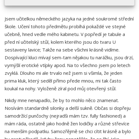
Jsem učitelkou německého jazyka na jedné soukromé střední
škole. Učení tohoto předmětu probíhá pokaždé ve stejné
učebně, hned vedle mého kabinetu. V popředí je tabule a
před ní učitelský stůl, kolem kterého jsou do tvaru U
sestaveny lavice; Takže na sebe všichni krásně vidíme.
Dospívající kluci mívají sem-tam nějakou tu narážku, jsou drzí,
vymýšlí erotické vtípky apod. Na to všechno jsem po letech
zvyklá. Dlouho mi ale trvalo než jsem si všimla, že jeden
prima kluk, který seděl přímo přede mnou, mi tak často
koukal na nohy. Vyloženě zíral pod můj otevřený stůl.
Nikdy mne nenapadlo, že by to mohlo něco znamenat.
Nosívám standardně silonky a delší sukně. Občas si dopřeju
samodržící punčochy (nejradši mám tzv. fully fashioned) a
mám ráda, ostatně jako hodně žen lodičky a různé střevíce
na menším podpatku. Samozřějmě se chci cítit krásně a bylo
by proti přírodě, kdyby ženu nepotěšilo, že se líbí. Jako