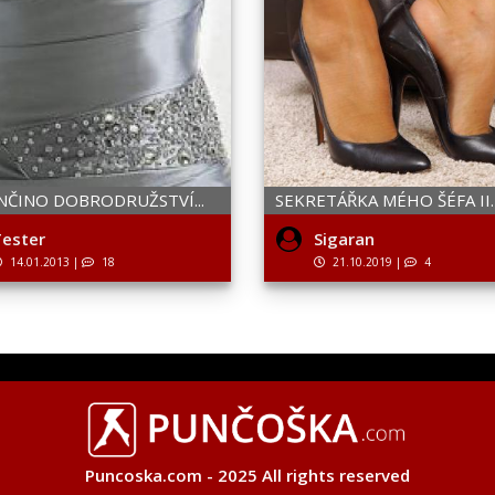
NČINO DOBRODRUŽSTVÍ...
SEKRETÁŘKA MÉHO ŠÉFA II.
ester
Sigaran
14.01.2013
|
18
21.10.2019
|
4
Puncoska.com - 2025 All rights reserved