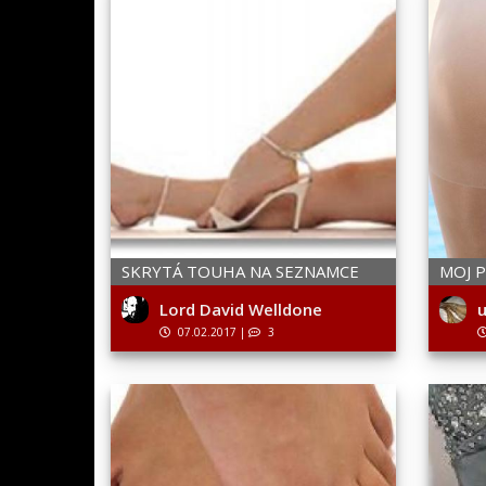
SKRYTÁ TOUHA NA SEZNAMCE
MOJ 
Lord David Welldone
u
07.02.2017
|
3