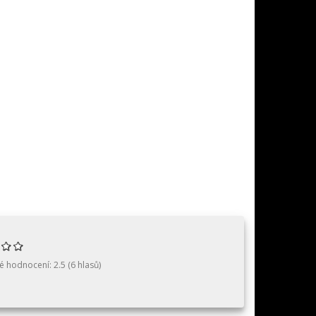
é hodnocení:
2.5
(
6
hlasů)