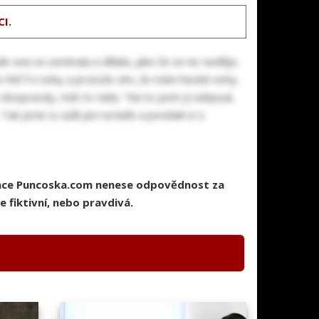
CI
.
le ona se usmívala a dělala, jako že se nic neděje,
š na INETU nohy a protože vím, že mám hezké nohy,
at doopravdy, mát to ráda. "Na to jsem jí odepsal,
ak jsme si zašli jen na kafe a povídali si o
race Puncoska.com nenese odpovědnost za
 fiktivní, nebo pravdivá.