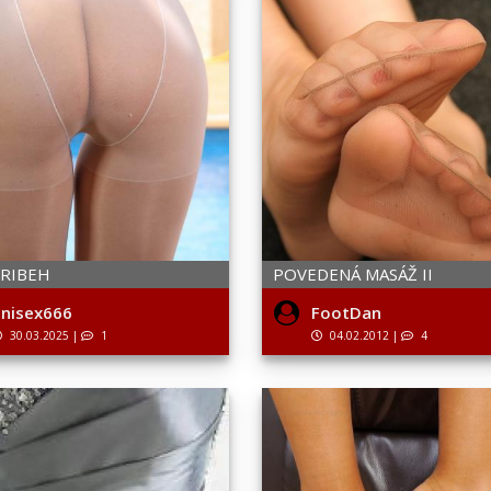
PRIBEH
POVEDENÁ MASÁŽ II
nisex666
FootDan
30.03.2025
|
1
04.02.2012
|
4