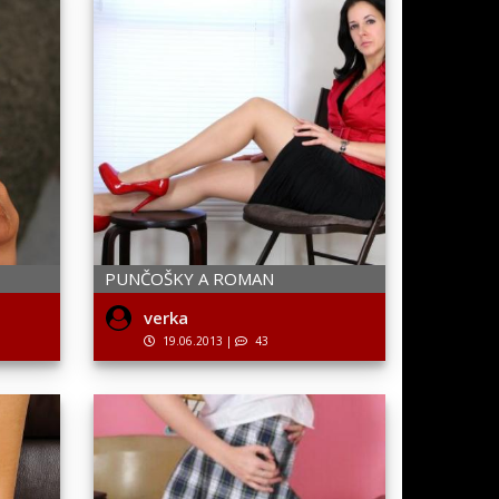
PUNČOŠKY A ROMAN
verka
19.06.2013
|
43