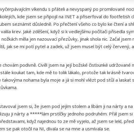
vyčerpávajícím víkendu s přáteli a nevyspaný po promilované noc
olejích, kde jsem se připojil na INET a přiserfoval do footfetish 
klubem seznámit důsledně. Po přečtení všeho co bylo ke čtení a sh
valila krev. Jaké zděšení, když si k vedlejšímu počítači přisedla sy
nožkách měla jen nazouvací přezůvky, jinak shola nic. Začal jsem 
ítil, jak se mi potí pytel a zadek, už jsem musel být celý červený
chovám podivně. Civěl jsem na její božské čisťounké udržované nožič
l stále koukat tam, kde mě to tolik lákalo, protože tak krásně tvar
 se takovýma nohama byla moje a já si mohl vlézt pod stůl a laskat
ezůvkama.
avoval jsem si, že jsem pod jejím stolem a líbám ji na nárty a na k
izuju ji nárty a *****lám prstíčky jednoho podruhém. Přál jsem si 
představami, když najednou to ze mě vyjelo, až jsem se lekl, předkl
sem se pak otočil na NI, dívala se na mne a usmívala se.