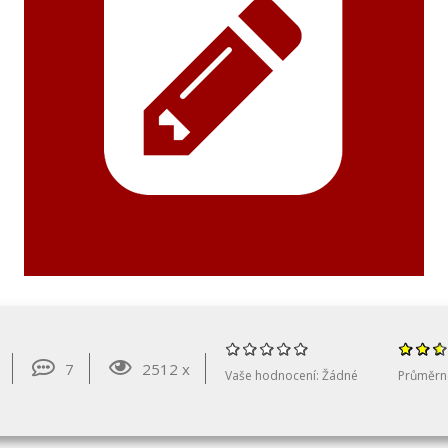
7
2512 x
Vaše hodnocení:
Žádné
Průměrn