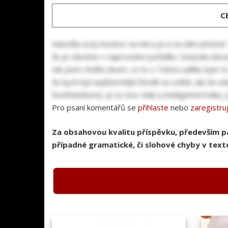
C
Natočila svůj monitor na mě a já si na něm přečetl: 
že je všechno v naprostém pořádku. Smazala obrazo
tak jsem chtěla zkusit, co to s Tebou udělá, bylo t
že bych byl nejšťastnější člověk na světě, ale že má
footfetishismu. Je to moc milá a inteligentní holka,
Pro psaní komentářů se
přihlaste
nebo
zaregistru
Za obsahovou kvalitu příspěvku, především 
případné gramatické, či slohové chyby v texte