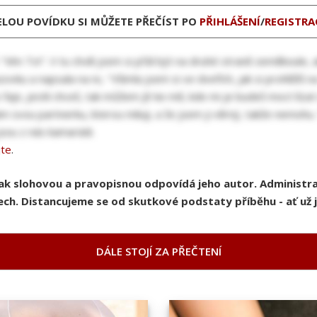
ELOU POVÍDKU SI MŮŽETE PŘEČÍST PO
PŘIHLÁŠENÍ
/
REGISTRA
"Vím To!". V tu chvíli jsem si přál být na druhé straně zeměkoule, a
vku a napsala na ni,: "Všimla jsem si ve dveřích, jak si prohlíží
o fajn, jestli chceš, tak můžem jít ke mě, kde mi je budeš moct líz
m svou partnerku, kterou miluji, a že jsem ji věrný, takže nemohu. T
 jsou z nás kamarádi.
jte
.
pak slohovou a pravopisnou odpovídá jeho autor. Administ
ch. Distancujeme se od skutkové podstaty příběhu - ať už je
DÁLE STOJÍ ZA PŘEČTENÍ