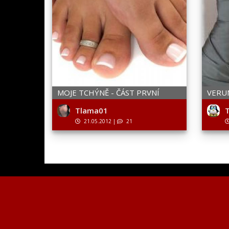
MOJE TCHÝNĚ - ČÁST PRVNÍ
VERU
Tlama01
T
21.05.2012
|
21