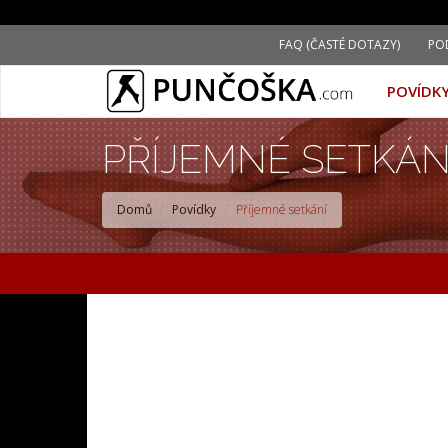
Přejít
FAQ (ČASTÉ DOTAZY)
PO
k
hlavnímu
POVÍDK
obsahu
PŘÍJEMNÉ SETKÁN
Domů
Povídky
Příjemné setkání