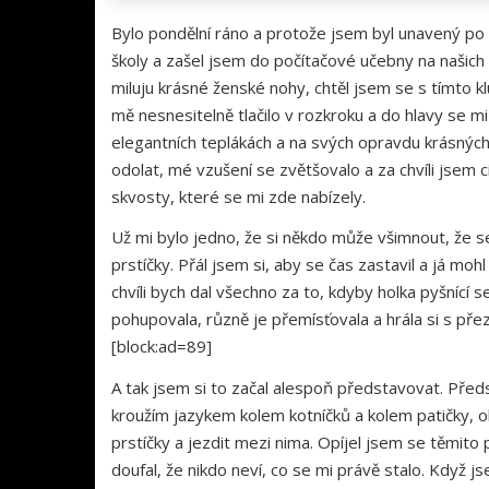
Bylo pondělní ráno a protože jsem byl unavený po 
školy a zašel jsem do počítačové učebny na našich k
miluju krásné ženské nohy, chtěl jsem se s tímto 
mě nesnesitelně tlačilo v rozkroku a do hlavy se mi 
elegantních teplákách a na svých opravdu krásných 
odolat, mé vzušení se zvětšovalo a za chvíli jsem c
skvosty, které se mi zde nabízely.
Už mi bylo jedno, že si někdo může všimnout, že se 
prstíčky. Přál jsem si, aby se čas zastavil a já moh
chvíli bych dal všechno za to, kdyby holka pyšnící
pohupovala, různě je přemísťovala a hrála si s př
[block:ad=89]
A tak jsem si to začal alespoň představovat. Předst
kroužím jazykem kolem kotníčků a kolem patičky, ol
prstíčky a jezdit mezi nima. Opíjel jsem se těmito 
doufal, že nikdo neví, co se mi právě stalo. Když j