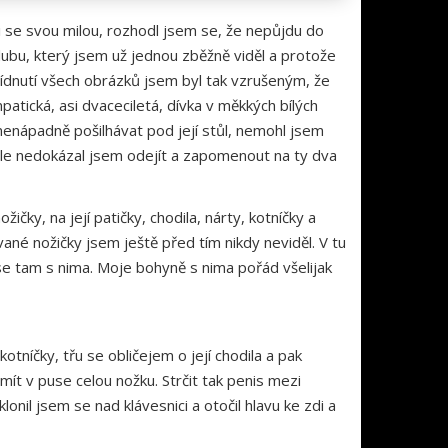
i se svou milou, rozhodl jsem se, že nepůjdu do
clubu, který jsem už jednou zběžně viděl a protože
lídnutí všech obrázků jsem byl tak vzrušeným, že
mpatická, asi dvaceciletá, dívka v měkkých bílých
nenápadně pošilhávat pod její stůl, nemohl jsem
, ale nedokázal jsem odejít a zapomenout na ty dva
ky, na její patičky, chodila, nárty, kotníčky a
ované nožičky jsem ještě před tím nikdy neviděl. V tu
 se tam s nima. Moje bohyně s nima pořád všelijak
otníčky, třu se obličejem o její chodila a pak
mít v puse celou nožku. Strčit tak penis mezi
onil jsem se nad klávesnici a otočil hlavu ke zdi a