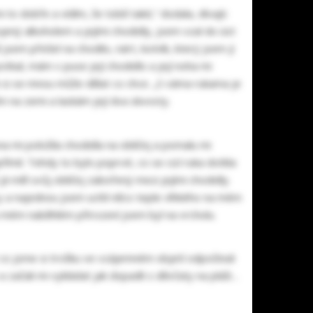
 to dobře a vídím, že tobě také,“ dodala, dívajíc
jený alkoholem a jejími chodidly, jsem vzal do úst
sem přešel na chodilo, nárt, kotník, který jsem jí
tkal, mám v puse její chodidlo a její noha mi
jak si se mnou může dělat co chce. „S váma rukama je
ím na zemi a laskám její dva skvosty.
na mi položila chodidla na obličej a pomalu mi
ímil. Tehdy to bylo poprvé, co se cizí ruka dotkla
 měl svůj obličej zabořený mezi jejími chodidly.
pusy a najednou jsem ucítil něco teple vlhkého na mém
 na mém naběhlém přirození jsem byl na vrcholu.
co jsme si trošku ve vzájemném objetí odpočinuli
 a začali mi vykládat jak dopadli s děvčaty na pláži…