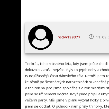
rocky199377
11. 09.
Tenkrát, toho krásného léta, kdy jsem ješte chodil
dokázalo vzrušit nejvíce. Byly to jejich nohy a chod
ty nejúžasnější části dámského těla. Neměl jsem te
že těsně po šestnáctých narozeninách si konečně pr
V ten rok na jaře jsme společně s o rok mladšími s
jsem se už nemohl dočkat. Když jsme přijeli a ubyt
večerní párty. Měli jsme v plánu vyzvat holky z pr
jsem se dočkat. O půlnoci k nám přišly tři holky, k