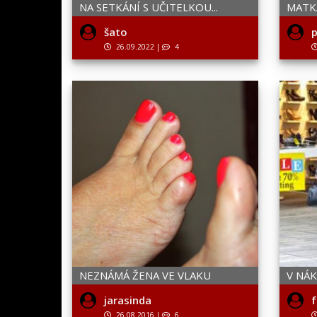
NA SETKÁNÍ S UČITELKOU...
MATK
šato
p
26.09.2022
|
4
NEZNÁMÁ ŽENA VE VLAKU
V NÁ
jarasinda
f
26.08.2016
|
6