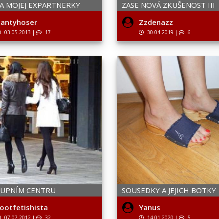
A MOJEJ EXPARTNERKY
ZASE NOVÁ ZKUŠENOST III
antyhoser
Zzdenazz
03.05.2013
|
17
30.04.2019
|
6
KUPNÍM CENTRU
SOUSEDKY A JEJICH BOTKY
ootfetishista
Yanus
07.07.2012
|
32
14.01.2020
|
5