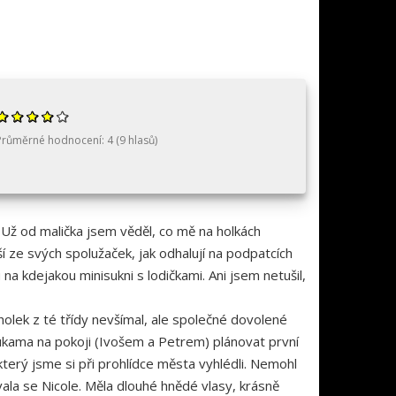
Průměrné hodnocení:
4
(
9
hlasů)
. Už od malička jsem věděl, co mě na holkách
jší ze svých spolužaček, jak odhalují na podpatcích
a kdejakou minisukni s lodičkami. Ani jsem netušil,
holek z té třídy nevšímal, ale společné dovolené
klukama na pokoji (Ivošem a Petrem) plánovat první
který jsme si při prohlídce města vyhlédli. Nemohl
vala se Nicole. Měla dlouhé hnědé vlasy, krásně