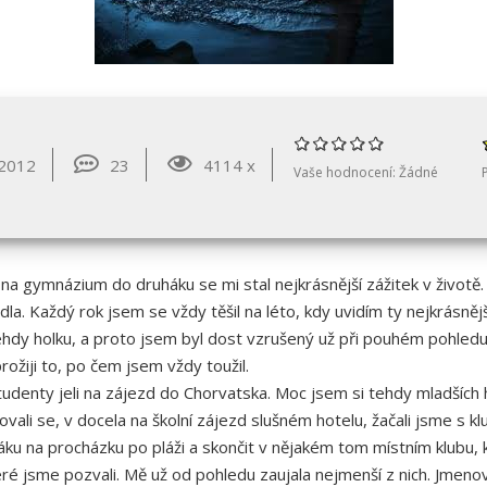
 2012
23
4114 x
Vaše hodnocení:
Žádné
 na gymnázium do druháku se mi stal nejkrásnější zážitek v životě
idla. Každý rok jsem se vždy těšil na léto, kdy uvidím ty nejkrásně
hdy holku, a proto jsem byl dost vzrušený už při pouhém pohledu n
ožiji to, po čem jsem vždy toužil.
tudenty jeli na zájezd do Chorvatska. Moc jsem si tehdy mladších 
ovali se, v docela na školní zájezd slušném hotelu, žačali jsme s 
váku na procházku po pláži a skončit v nějakém tom místním klubu, 
teré jsme pozvali. Mě už od pohledu zaujala nejmenší z nich. Jmeno