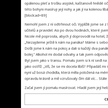
opálenou pleť a trošku asijské, kaštanově hnědé oči
této bohyni masíruji její nohy a jak jí na kolenou lí
[block:ad=89]
Nemohl jsem z ní odtrhnout oči. Vyplížili jsme se z 
učitelů a pravidel. Asi po dvou hodinách, které jse
Nicole mě poprosila, abych jí doprovodil na hotel, ž
„Nezajdeme ještě k nám na panáka? Máme s sebou z
Došli jsme k nám na pokoj a dali si každý dva panáky
bolej.“ Alkohol mi dodal odvahy a tak jsem odpověd
Byl jsem jako v transu. Pomalu jsem si k ní sedl n
jako ostříž. „Víš, že se mi docela líbíš? Připadáš m
nyní už bosá chodidla, která měla položená na mém 
opravdu krásně a mě vzrušovaly čím dál víc… Stál
Začal jsem jí pomalu masírovat. Hladil jsem její heb
C