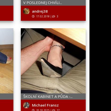
V POSLEDNEJ CHVÍLI...
andrej38
17.02.2018
|
3
ŠKOLNÍ KABINET A PŮDA -...
Michael Fransz
20.10.2015
|
17