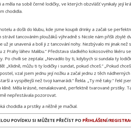
 a měla na sobě černé lodičky, ve kterých obzvlášť vynikaly její kr
bám chodidla.
hotelu a došli do klubu, kde jsme koupili drinky a začali se perfektn
m strávil tancováním ploužáků výhradně s Nicole nám přišli zbylé dv
e už je unavená a bolí ji z tancování nohy. Nezbývalo mi jinak než s
 Prahy láhev Malibu.“ Představa sladkého kokosového likéru se jí
. Po chvíli se zeptala: „Nevadilo by ti, kdybych si sundala ty lodič
ěl: „Klidně, můžu ti ty lodičky i sundat, pokud chceš.“ „Pokud chce
a postel, vzal jsem jednu její nožku a začal jednu z těch nádherný
i starší a vyspělejší než tvoji kamarádi.“ Řekla. „Ty mě taky.“ řek
klíně. Měla krásné, nenalakované, perfektně tvarované prstíky. Ta
e mě nepřestávala pozorovat.
ká chodidla a prstíky a něžně je mačkal.
ELOU POVÍDKU SI MŮŽETE PŘEČÍST PO
PŘIHLÁŠENÍ
/
REGISTRA