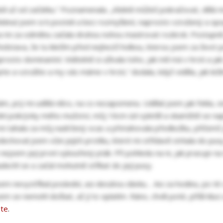
tobě už od začátku.“ Poznamenala. „Klidně můžeš pokračovat, dělá mi
leknul jsem si k posteli a bez rozmyšlení, naprosto vzrušený a opo
Ona mi za odměnu začala druhou nohou masírovat rozkrok. Postupně j
dstava, že tu klečím před nejhezčí holkou, kterou jsem za život po
prosto dominantní. Viditelně si užívala toho, jak mě má v hrsti a 
te a vzrušíte a my vás máme v hrsti,“ dodala, když viděla, jak lež
ohám, prý mi udělá něco, na co nezapomenu. Udělal jsem jak řekla, o
dní pokrývky mého mužství, můj 16cm úd vyletěl a okamžitě se např
i tahala za můj nadržený ocas a přetahovala předkožku, přičemž já
, vdechoval jsem vůni jejích prstíku, které mi střídavě strkala do 
že nejsem její první vykouřený pták. Při pohledu na ni, jak pracuje
adechl se a začal mohutně stříkat do její pusy.
m nevystříkal poslední, asi desátou dávku… Asi za hodinu, po té 
 se nemohl dočkat, až jí to oplatím. Ráno, chvíli poté, přišli kluci
jte
.