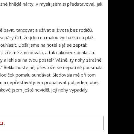
ásné hnědé nárty. V mysli jsem si představoval, jak
ě bavit, tancovat a užívat si života bez rodičů,
a páry říct, že jdou na malou vycházku na pláž.
ouhlasit. Došli jsme na hotel a já se zeptal:
 zřejmě zamlouvala, a tak nakonec souhlasila.
ky a lehla si na tvou postel? Vážně, ty nohy strašně
š.“ Řekla lhostejně, přestože se nepatrně pousmála.
ch lodiček pomalu sundávat. Sledovala mě při tom
l jsem a nepřestával jsem propalovat pohledem obě,
kové jsem ještě neviděl. Její nohy vypadaly
CI
.