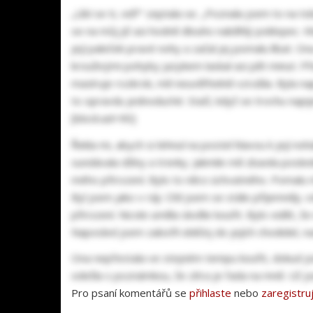
„Líbí se ti, viď?“ zeptala se. „Poznala jsem to na 
se na můj již asi hodně dlouho naběhlý poklopec. K
její paleček pravé nohy a začal jej pomalu líbat. 
krouživými pohyby jazykem laskal asi pět minut. Pře
masíruje rozkrok, mě neuvěřitelně vzrušila. Byla na
to opravdu jednoduché. Stačí, když se trochu napije
[block:ad=90]
Řekla mi, abych si lehnul na postel hlavou k její n
sundávala džíny a trenky. Jakmile mě zbavila posle
mého přirození. Bylo to něco úchvatného. Pomalu m
Byl jsem jako v ráji. Cítil jsem se stále příjemněji
přirození. Nicole uměla skvěle kouřit. Bylo vidět, 
Naposled jsem zabořil obličej do jejích chodidel, n
Ona nepřestala ve stejném tempu kouřit, dokud jse
odešla s poznámkou, že zítra je řada na mně. Už jsem
Pro psaní komentářů se
přihlaste
nebo
zaregistru