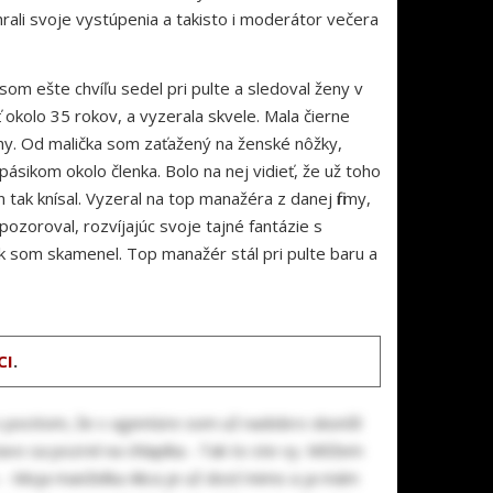
ali svoje vystúpenia a takisto i moderátor večera
 som ešte chvíľu sedel pri pulte a sledoval ženy v
okolo 35 rokov, a vyzerala skvele. Mala čierne
ohy. Od malička som zaťažený na ženské nôžky,
ásikom okolo členka. Bolo na nej vidieť, že už toho
 tak knísal. Vyzeral na top manažéra z danej firmy,
pozoroval, rozvíjajúc svoje tajné fantázie s
ak som skamenel. Top manažér stál pri pulte baru a
CI
.
s pocitom, že v agentúre som už nadobro skončil
ýtavo sa pozrel na chlapíka. -Tak to ste vy. Môžem
. - Moja manželka Alica je už dosť mimo a ja mám