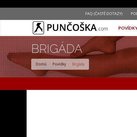
Přejít
FAQ (ČASTÉ DOTAZY)
PO
k
hlavnímu
POVÍDK
obsahu
BRIGÁDA
Domů
Povídky
Brigáda