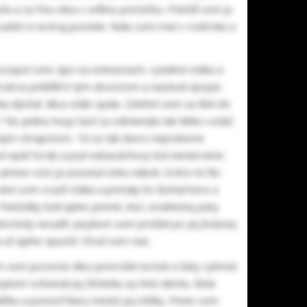
 a za ňou izba s veľkou posteľou. Položil som ju
sadol si na kraj postele. Ruku som mal v rozkroku a
ozopol som zips na nohaviciach, vytiahol vtáka a
tvárou priblížil k tým skvostom a nasával opojnú
 dýchal. Alica stále spala. Zdvihol som sa išiel do
? No jedna moja časť sa odmietala tak ľahko vzdať.
mným chrapotom. Tá sa tak skoro nepreberie
 bol opäť tvrdý a pud sebazáchovy bol nenávratne
y. Jemne som je posunul nohu nabok. Srdce mi šlo
nimi som vrazil vtáka a pomaly ho šúchal hore a
 Pančušky boli úplne jemné, bez zosilnenej päty.
tedy nezažil. Jazykom som prešiel po jej krásnej
už úplne opustil. Chcel som viac.
m som pozorne Alicu prevrátil na bok a šaty vyhrnul
kom ochutnal jej štrbinku aj ritnú dierku. Bola
dičku a ponoril hlavu medzi jej nôžky. Penis som