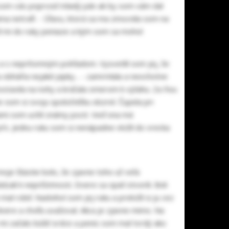
 som vás poprosiť mladý pán ak by som vám dal
ma netrafí. - Úľavu, ktorá sa ma zmocnila som na
rčil mi do ruky peniaze a kým som sa mohol
 a s neprítomným pohľadom. Vysvetlil som jej, že
a obháňa nejaké pipky... - zamrmlala a neochotne
 postavila na nohy a kráčala smerom k výťahu. Za ňou
 som si svoju spoločníčku obzrel. Čupela pri
hami som ucítil známy pocit. Veď ona má
ŕs. Jednu ruku som si nenápadne vložil do vrecka
moje šťastie bolo, že zjavne toho už veľa
zali k nepríčetnosti. Dvere sa opäť otvorili. Boli
 robiť. Nadvihol som jej ruku a preložil si ju cez
re a chvíľu uvažoval. Alica je zjavne mimo. Na
 mi začalo búšiť srdce a penis som mal tvrdý ako