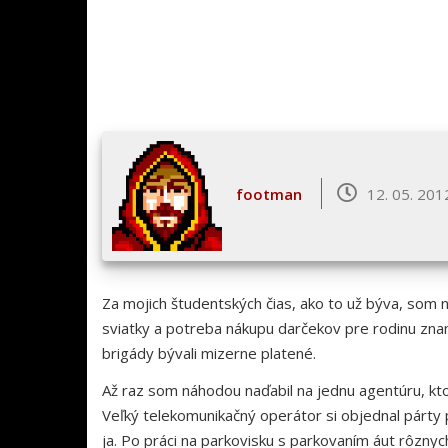
footman
12. 05. 201
Za mojich študentských čias, ako to už býva, som n
sviatky a potreba nákupu darčekov pre rodinu zn
brigády bývali mizerne platené.
Až raz som náhodou naďabil na jednu agentúru, kto
Veľký telekomunikačný operátor si objednal párty pr
ja. Po práci na parkovisku s parkovaním áut rôznyc