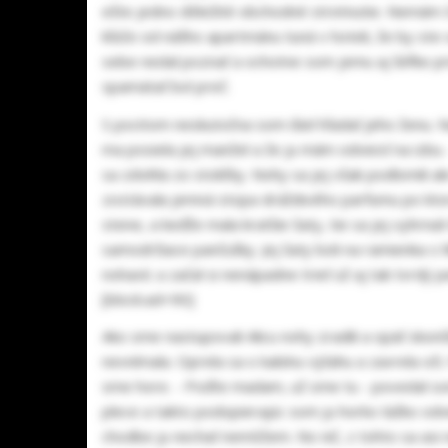
ešte jedno dôležité obchodné stretnutie. Nemám č
kľúče od nášho apartmánu tuná v hoteli, že by ste
sebe nedal poznať a ochotne som jemu aj šéfke pris
spamätať bol preč.
S pocitom neskutočna som išiel hľadať jeho ženu. 
ma posiela jej manžel a že ju mám odviesť na izbu.
sa zdvihla zo stoličky. Nohy sa jej však podlomili 
zostávala jemná stopa dráždivého parfumu po ktorej
stene, a keďže mala kratšie šaty, tie sa jej vyhrnu
samodržiace pančušky. Jej šaty boli na ramienka s
nohavíc a začal si nenápadne trieť už aj tak tvrdý p
[block:ad=90]
Ako sme nastupovali Alicu nohy zradili a opäť skon
nevnímala. Oprela sa o kabínu výťahu a zavrela oči.
sme hore. - Poďte madam, už sme tu - povedal som j
plece a takto podopierajúc som ju horko ťažko odv
chodbe ju nechať nemôžem. No nič, z tohto sa asi ne