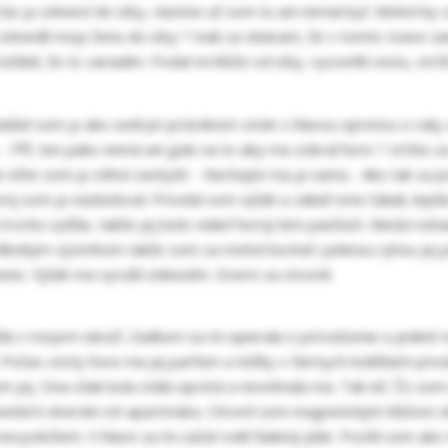
as ju odviesť do izby, vlastne už som tu ani nemal byť. Mohol by
 odviedli moju ženu do izby ? Inak sa obávam, že v tomto stave sa
ľúbil, že to zariadim. Podal mi kľúče od izby, vysvetlil cestu, st
Našiel som ju ako sedí pri prázdnom stole s hlavou opretou o ruky
 - Pff, ten pako nemá ani gule na to aby ma zobral hore ? Určite z
ale ešte som ju stihol zachytiť. - Nechajte ma ja sama - Ako tak sa
 som ju nasledoval. Privolal som výťah a zakiaľ sme čakali, lepšie
li trochu vyššie, takže jej bolo vidieť horný lem pančúch. Medzi no
 hlbokým výstrihom takže som sa mohol kochať i peknou ryhou jej p
enis. Výťah ma vyrušil cinknutím. Dvere sa otvorili.
čila v mojom náručí. Zadkom sa mi opierala o prirodzenie a jediné 
 Počas cesty hore ma jej parfum a nôžky v čiernych lodičkách privád
ej. Ona však bola stála opretá a nevnímala ma. Tak nič. Čo som mal
iedol k dverám ich apartmánu. Otvoril som magnetickým kľúčom dve
vyvlečiem. V hlave sa mi začal rodiť šialený plán. Pocítil som ako