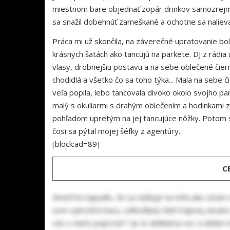
miestnom bare objednať zopár drinkov samozrejme 
sa snažil dobehnúť zameškané a ochotne sa nalieva
Práca mi už skončila, na záverečné upratovanie bola
krásnych šatách ako tancujú na parkete. DJ z rádi
vlasy, drobnejšiu postavu a na sebe oblečené čier
chodidlá a všetko čo sa toho týka... Mala na sebe 
veľa popila, lebo tancovala divoko okolo svojho par
malý s okuliarmi s drahým oblečením a hodinkami za
pohľadom upretým na jej tancujúce nôžky. Potom so
čosi sa pýtal mojej šéfky z agentúry.
[block:ad=89]
C
Ihneď mi napadlo, že sa sťažuje na mňa ako zízam 
som vykročil k baru, odhodlaný čeliť trápnej situác
vás o niečo poprosiť ? Je to delikátna vec a dúfam