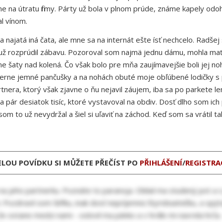
na útratu firmy. Párty už bola v plnom prúde, známe kapely odohr
l vínom.
 najatá iná čata, ale mne sa na internát ešte ísť nechcelo. Radšej
a už rozprúdil zábavu. Pozoroval som najmä jednu dámu, mohla mať 
ne šaty nad kolená. Čo však bolo pre mňa zaujímavejšie boli jej n
čierne jemné pančušky a na nohách obuté moje obľúbené lodičky s p
tnera, ktorý však zjavne o ňu nejavil záujem, iba sa po parkete len
 pár desiatok tisíc, ktoré vystavoval na obdiv. Dosť dlho som ich 
m to už nevydržal a šiel si uľaviť na záchod. Keď som sa vrátil t
ELOU POVÍDKU SI MŮŽETE PŘEČÍST PO
PŘIHLÁŠENÍ
/
REGISTRA
na jeho partnerku. Poznáte to paranoja. Oblial ma studený pot a 
ii. Pozdravil som šéfku, inak dosť nepríjemnú štyridsiatničku, a sp
 že ostane medzi nami - oslovil ma pánko a v hrdle mi navrela hrča