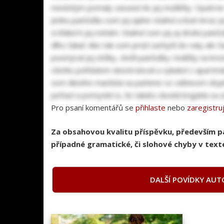
medzitým pomaly zasunul do jej mušličky. Opatrne
Jednu pančušku som jej úplne stiahol a lízal teraz j
si kľakol k jej nohám. Stiahol som jej aj druhú pan
dlho čakať. Ako tak som prúd zachytil do ruky ale 
poumýval jej nôžky, zložil pančušky i lodičky na k
všetko pohľadom skontroloval a vykukol z apartmán
som Alicinho manžela na parkete vo vášnivom obja
peňazí a pomyslel si, že takáto skvelá brigáda sa u
Pro psaní komentářů se
přihlaste
nebo
zaregistru
Za obsahovou kvalitu příspěvku, především 
případné gramatické, či slohové chyby v texte
DALŠÍ POVÍDKY AUT