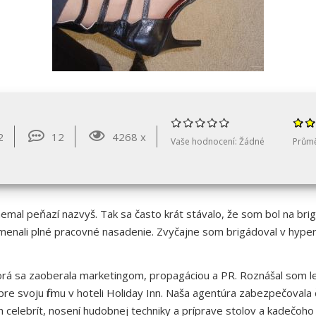
2
12
4268 x
Vaše hodnocení:
Žádné
Prům
emal peňazí nazvyš. Tak sa často krát stávalo, že som bol na brig
amenali plné pracovné nasadenie. Zvyčajne som brigádoval v hy
rá sa zaoberala marketingom, propagáciou a PR. Roznášal som let
e svoju firmu v hoteli Holiday Inn. Naša agentúra zabezpečovala čo
h celebrít, nosení hudobnej techniky a príprave stolov a kadečoh