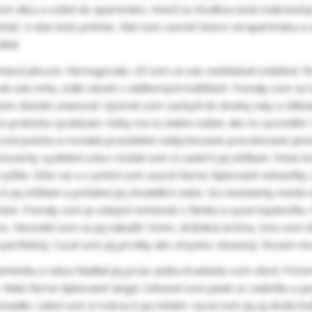
m Alicu a vošiel do apartmánu. Hneď za chodbou bola malá kuchyňa
rbát. V izbe bolo prítmie. Išiel som zavrieť dvere od apartmánu a 
akal.
otriasol plecom. Nereagovala. Už som sa viac nedokázal ovládnuť. R
kúsok odo mňa, stále obuté v nádherných lodičkách. Pomaly som sa 
tom zbesilo onanoval. Výstrek som zachytil do druhej ruky a zhlboka
tu preboha vyvádzam. Keby ma tu niekto našiel, ako to vysvetlím 
Tá istá poloha a rovnaké pravidelné oddychovanie prerušované je
boxerky vyzliekol a iba v košeli som si sadol k jej nôžkam. Penis
y vyššie. Ešte raz a v prítmí som zazrel čierne čipkované nohavičk
 k jej nôžkam a pritiahol jej chodidlá k sebe. Do medzierky medzi 
 kráse. Pomaly som je odopol remienok z členka a vyzul topánočku.
. Nevedel som sa jej nabažiť. Hmm, dráždivá aróma, toto som dov
 perfektný. Cucal som jej prstíky ako zmyslov zbavený. Rozum ma 
amienka a rukou hladkal jej prsia. Jednu bradavku som olizol. Poto
. Mala čierne čipkované tangá. Odsunul som pásik zo zadočku a jazy
nadilo. Ľahol som si tvárou k jej nohám. Vyzul som jej aj druhú lo