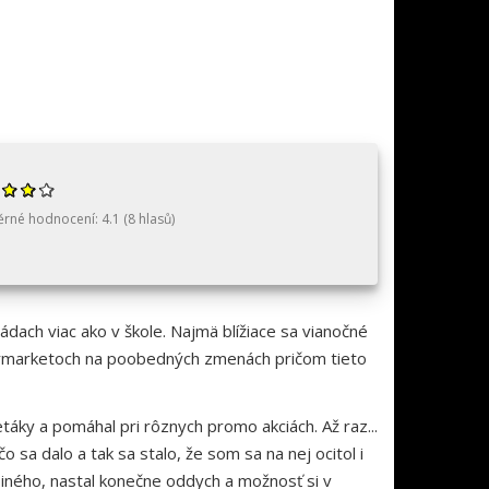
ěrné hodnocení:
4.1
(
8
hlasů)
ádach viac ako v škole. Najmä blížiace sa vianočné
permarketoch na poobedných zmenách pričom tieto
áky a pomáhal pri rôznych promo akciách. Až raz...
 sa dalo a tak sa stalo, že som sa na nej ocitol i
o iného, nastal konečne oddych a možnosť si v