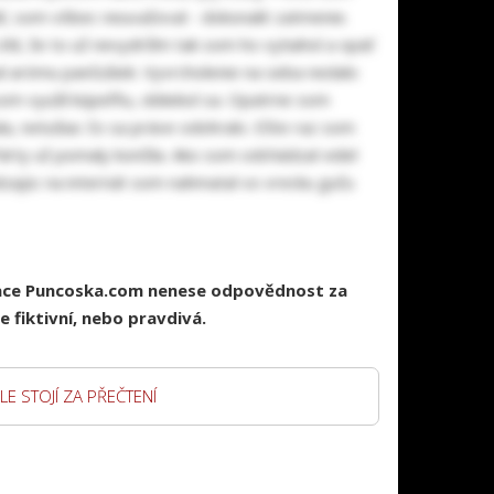
iť, som vôbec neuvažoval - dokonalé zatmenie.
cítil, že to už nevydržím tak som ho vytiahol a opäť
ával arómu pančušiek. Vyvrcholenie na seba nedalo
som využil kúpeľňu, obliekol sa. Opatrne som
ala, netušiac čo sa práve odohralo. Ešte raz som
árty už pomaly končila. Ako som odchádzal videl
dzajúc na internát som nahmatal vo vrecku guču
race Puncoska.com nenese odpovědnost za
 fiktivní, nebo pravdivá.
LE STOJÍ ZA PŘEČTENÍ