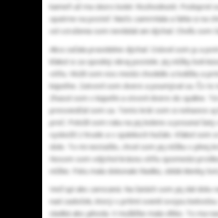
kameň až ma skoro bolel. Rozhodnuté. Podoprel so
opatrne na posteľ. Niečo zamrmlala a ľahla si na ch
od vzrušenia som nevládal ani dýchať. Chvíľu som č
Alica začala pravidelne dýchať. Oslovil som ju a p
kľakol si za spodný okraj postele. Jej nôžky boli 
vôňu. Vložil som nos medzi chodidlo a lodičku a pri
kúpeľne. Zatvoril som dvere a poumýval sa. Čo to 
Zhasol som v kúpeľni a otvoril dvere do spálne. 
presviedčal som sa. Tento krát som si nohavice aj 
preč. Položil som ruku na jej koleno a posunul šat
vyskočiť z hrude a v spánkoch hučalo. Kľakol som si
dole. To mi nestačilo, chcel som jej nôžku v plnej
Nosom som vdýchol krásnu vôňu spomedzi prstíkov
nôžke. Pätu mala dokonale hladkú, oblúk klenby bol
Veď spí ako zarezaná. Na šatách som jej dal dolu r
nad zadoček, ktorý v prítmí svietil svojou belosťou
sladká ako jahoda. V mušličke mala vlhko. To ma nav