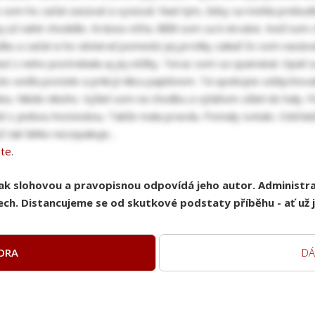
 som ho začal zasúvať a vysúvať. Nad tým, žeby sa mohla prebud
ej už nahé chodidlo. Krásna vôňa. Blížil som sa k nirváne. Keď som 
čušku a začal si ho obtierať pomedzi jej prstíky zakiaľ čo som nas
časť z neho postriekala aj jej nôžky. Teraz som sa spamätal. Opäť 
reslo vedľa postele a prikryl Alicu paplónom. Tá spokojne oddychov
u. Nikde nikoho. Vyšiel som na chodbu a výťahom zišiel do haly. P
tí s jednou hosteskou. Takže mala pravdu. Pomaly svitalo. Odchá
ž tak ľahko nezopakuje...
jte
.
pak slohovou a pravopisnou odpovídá jeho autor. Administ
ch. Distancujeme se od skutkové podstaty příběhu - ať už je
ORA
DÁ