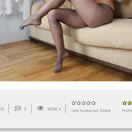
16
3
3058 x
Vaše hodnocení:
Žádné
Prům