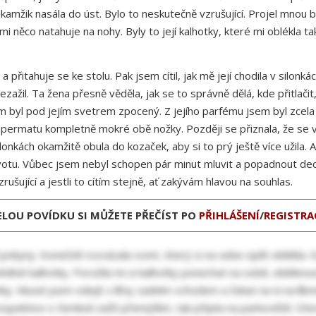
 okamžik nasála do úst. Bylo to neskutečně vzrušující. Projel mnou b
e mi něco natahuje na nohy. Byly to její kalhotky, které mi oblékla ta
 a přitahuje se ke stolu. Pak jsem cítil, jak mě její chodila v silonk
žil. Ta žena přesně věděla, jak se to správně dělá, kde přitlačit, 
em byl pod jejím svetrem zpocený. Z jejího parfému jsem byl zcel
 spermatu kompletně mokré obě nožky. Později se přiznala, že se 
lonkách okamžitě obula do kozaček, aby si to prý ještě více užila. 
ivotu. Vůbec jsem nebyl schopen pár minut mluvit a popadnout dec
zrušující a jestli to cítím stejně, ať zakývám hlavou na souhlas.
ELOU POVÍDKU SI MŮŽETE PŘEČÍST PO
PŘIHLÁŠENÍ
/
REGISTRA
 pokyny. Konečně rozvázala svetr, který si na sebe opět oblékla. 
lněné kalhotky. Poručila mi si kalhotky ponechat na sobě, obléknou
y. Musel jsem odejít z firmy zadním vchodem a čekat na ni na firemn
espektive o čemkoli začít přemýšlet, tak přijela na parkoviště. Ote