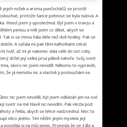
 vůně jejich nožek a aroma punčocháčů se prostě
 poslouchat, protože šance pohnout se byla nulová. A
ka. Ihned jsem ji uposlechnul. Byl jsem v tranzu a
běhlém penisu a měl jsem co dělat, abych se
ěl. Tak si se mnou hála déle než dvě hodiny. Pak se
 dobře. A začala mi pak těmi kalhotkami otírat
 mi tvář, až mi je nakonec dala celé do úst coby
který držel její velká prsa pěkně nahoře. Svůj svetr
la tma, skoro nic jsem neviděl. Někomu to vyprávět,
ím, že já nemohu nic a vlastně ji poslouchám na
 Vůbec nic jsem neviděl, byl jsem odkázán jen na své
její svetr na mé hlavě nic nevidím. Pak vlezla pod
 kalhoty a řekla, abych se lehce nadzvednul. Moc to
 koupí něco jiného. Tím něčím jiným myslela její
posvítila si na můj penis. Pronesla že se jí líbí a