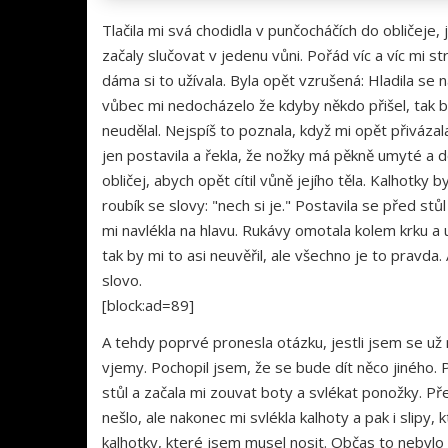
Tlačila mi svá chodidla v punčocháčích do obličeje, 
začaly slučovat v jedenu vůni. Pořád víc a víc mi s
dáma si to užívala. Byla opět vzrušená: Hladila se 
vůbec mi nedocházelo že kdyby někdo přišel, tak b
neudělal. Nejspíš to poznala, když mi opět přivázala
jen postavila a řekla, že nožky má pěkně umyté a do
obličej, abych opět cítil vůně jejího těla. Kalhotk
roubík se slovy: "nech si je." Postavila se před stů
mi navlékla na hlavu. Rukávy omotala kolem krku a u
tak by mi to asi neuvěřil, ale všechno je to pravda
slovo.
[block:ad=89]
A tehdy poprvé pronesla otázku, jestli jsem se už n
vjemy. Pochopil jsem, že se bude dít něco jiného. Př
stůl a začala mi zouvat boty a svlékat ponožky. Přej
nešlo, ale nakonec mi svlékla kalhoty a pak i slipy, k
kalhotky, které jsem musel nosit. Občas to nebylo šp