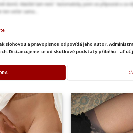
mně domů. Manžel tam není." Automaticky jsem se připoutal a za ně
e ten večer sama....
jte
.
pak slohovou a pravopisnou odpovídá jeho autor. Administ
ch. Distancujeme se od skutkové podstaty příběhu - ať už je
ORA
DÁ