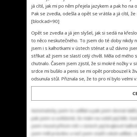
já cítil, jak mi po něm přejela jazykem a pak ho na
Pak se zvedla, odešla a opět se vrátila a já cítil, ž
[block:ad=90]
Opět se zvedla a já jen slyšel, jak si sedá na křeslo
to něco neskutečného. To jsem do té doby nikdy neza
jsem i s kalhotkami v ústech sténat a už dávno js
stříkat až jsem se slastí celý chvěl. Měla od mého
chutnalo. Časem jsem zjistil, že si mokré nožky v si
srdce mi bušilo a penis se mi opět porobouzel k ž
odsunula stůl. Přiznala se, že to pro ní bylo velmi v
C
Automaticky jsem to udělal a pak jsem dostal další
pak jsem si uvědomil, že mám na sobě její bílé, bav
jsem musel přitom mít v ústech její krajkové kalhotk
jsem měl prázdno a než jsem stačil cokoli udělat, r