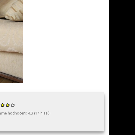
ěrné hodnocení:
4.3
(
14
hlasů)