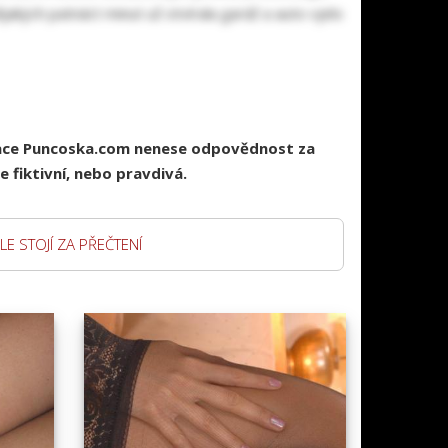
jakých patnáct minut už otvírala garáž a auto vjelo
race Puncoska.com nenese odpovědnost za
 fiktivní, nebo pravdivá.
LE STOJÍ ZA PŘEČTENÍ