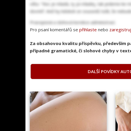
větu: "Noc je mladá, ty jsi mladej, tak jedeme ke 
dovnitř. Aniž by kdokoli ze sousedů tušil, že nebud
Pravopisná a slohová korekce administrací.
Pro psaní komentářů se
přihlaste
nebo
zaregistru
Za obsahovou kvalitu příspěvku, především 
případné gramatické, či slohové chyby v texte
DALŠÍ POVÍDKY AUT