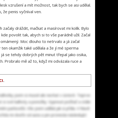
lesk vzrušení a mít možnost, tak bych se asi udělal.
k, že penis vyčníval ven.
ách začaly dráždit, mačkat a masírovat mi kolík. Bylo
kde povolit tak, abych si to vše parádně užil. Začal
a omámený. Moc dlouho to netrvalo a já začal
v ten okamžik také udělala a že jí mé sperma
A já se tehdy dobrých pět minut třepal jako osika,
h. Probralo mě až to, když mi odvázala ruce a
CI
.
Kalhotky jsem si musel ale nechat v ústech. Teprve
t si své kalhoty a ponožky. Vypnout počítač a stále
ím parkovišti. Vše jsem udělal jak si přála. V hlavě
vřela mi dveře od auta a jen pronesla následující