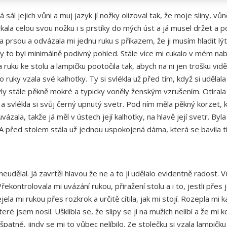
já sál jejich vůni a muj jazyk jí nožky olizoval tak, že moje sliny,
trkala celou svou nožku i s prstíky do mých úst a já musel držet a
na prsou a odvázala mi jednu ruku s příkazem, že ji musím hladit lýt
y to byl minimálně podivný pohled. Stále více mi cukalo v mém na
 ruku ke stolu a lampičku pootočila tak, abych na ni jen trošku vid
 ruky vzala své kalhotky. Ty si svlékla už před tím, když si udělala
y byly stále pěkně mokré a typicky voněly ženským vzrušením. Otírala
l a svlékla si svůj černý upnutý svetr. Pod ním měla pěkný korzet, 
vázala, takže já měl v ústech její kalhotky, na hlavě její svetr. By
. A před stolem stála už jednou uspokojená dáma, která se bavila t
eudělal. Já zavrtěl hlavou že ne a to ji udělalo evidentně radost.
ekontrolovala mi uvázání rukou, přiražení stolu a i to, jestli přes 
ela mi rukou přes rozkrok a určitě cítila, jak mi stojí. Rozepla mi
teré jsem nosil. Ušklíbla se, že slipy se jí na mužích nelíbí a že mi
atné, jindy se mi to vůbec nelíbilo. Ze stolečku si vzala lampičku a 