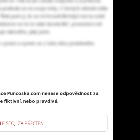
eště víc. Pak už jen začala vzdychat a zrychlovat.
a podívala se na svoje nohy. Z černých silonek měla
 Řekl jsem jí, že se mi hrozně líbí když má na sobě
 dokonce se mi to také docela líbí", pronesla k mé
uje takového, jaký jsem.
e z práce a vyvine se z toho něco podobného.
race Puncoska.com nenese odpovědnost za
 fiktivní, nebo pravdivá.
LE STOJÍ ZA PŘEČTENÍ