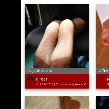
BUJARÉ MLÁDÍ
V ČE
Nlf001
N
22.12.2019
|
zatím žádný komentář