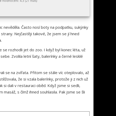
é hodnocení:
4.3
(
21
hlas)
nic nevěděla. Často nosí boty na podpatku, sukýnky
 strany. Nejčastěji takové, že jsem se jí hned
a.
 se rozhodli jet do zoo. I když byl konec léta, už
be. Zvolila letní šaty, balerínky a černé lesklé
i se na zvířata. Přitom se stále víc oteplovalo, až
ěžovala, že si vzala balerínky, protože ji z nich už
ak si dali v restauraci oběd. Když jsme si sedli,
m masáž, s čímž ihned souhlasila. Pak jsme se šli