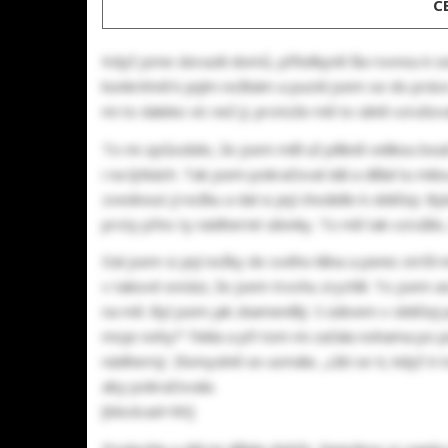
C
Když jsme dorazili domů, přítelkyně šla rovnou k se
konkrétně k jejím nožkám a pustil jsem se do práce. 
mi to daleko víc než jí, protože mě to silně vzrušov
To mi způsobilo, že jsem měl už pěkně velikou bouli 
i na lýtkách. Tak jsem pokračoval dál a dělal tu mi
zvednout jí nožku a dal si její chodidlo k obličeji. 
prsty přes ty nádherné silonky. To mě tak vzrušilo
Dal jsem si její nožky do svého klína a penis strčil
v takové extázi, že jsem trochu zrychlil. To jsem 
na mě. Byl jsem jak zkamenělý. S údivem v obličeji
moje nohy?“ řekla a při tom mi začala nohama po pe
nádherný. Zlomyslně se usmála. „Líbí se ti, když ti 
aby pokračovala.
[block:ad=90]