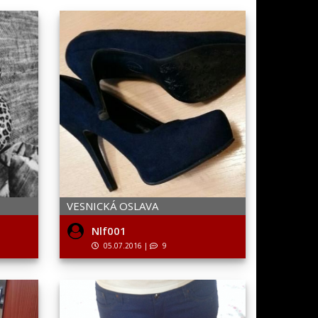
VESNICKÁ OSLAVA
Nlf001
05.07.2016
|
9