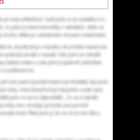
CI
.
 je moje příležitost. Sedl jsem si na sedačku k ní –
, co jsem ji masíroval nožky v silonkách. Líbilo se
yly trochu vlhké po celodenním chození v balerínách.
kla mi, ať pokračuji v masáži a že jí můžu masírovat
jsem pokračoval dál v masáži. Pak jsem se odvážil
rany žádná reakce a tak jsem jí opatrně začal líbat
y a vytáhnout ho.
le při tom jsem jí pořád masíroval chodidla. Byl jsem
svoje nohy, mezi kterýma byl můj penis a pak zase
ěl jsem co na to odpovědět. „To se ti tak líbí
ejí nohy moc vzrušují, protože jsou prostě
omalu honit. Řekl jsem jí, že se mi to moc líbí a