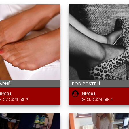
KÁRNĚ
POD POSTELÍ
lf001
Nlf001
01.12.2018
|
7
03.10.2016
|
4