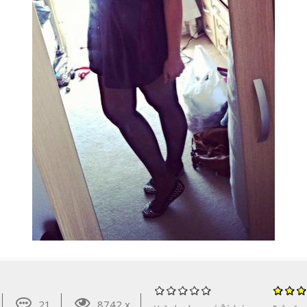
21
8742 x