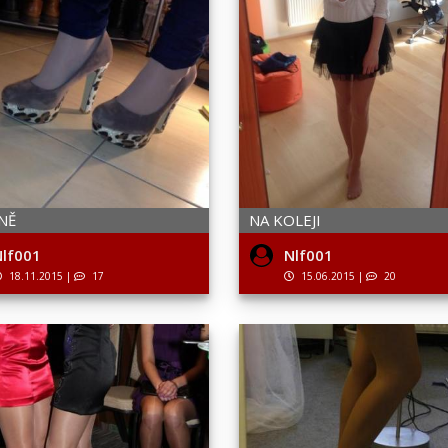
NĚ
NA KOLEJI
lf001
Nlf001
18.11.2015
|
17
15.06.2015
|
20