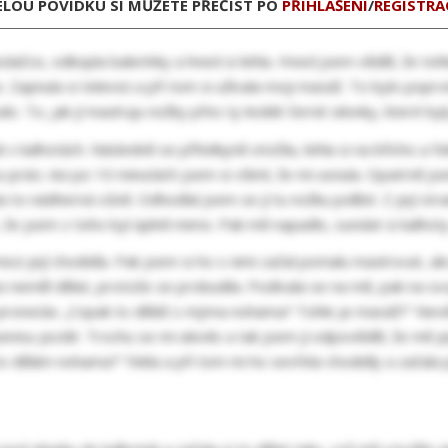
ELOU POVÍDKU SI MŮŽETE PŘEČÍST PO
PŘIHLÁŠENÍ
/
REGISTRA
dačce, odkopla balerínky a hned si lehla. Hned jsem věděl, že tohle
Zapnula si televizi a při tom si užívala moji masáž. To bylo poprvé
alo. To, jak jí masíruju nožky přes ty lesklé černé silonky, které b
v kalhotách. Následně se přítelkyně otočila, lehla si na břicho a ře
lou práci. Asi po 10 minutách jsem si všiml, že mi usnula. Opatrně 
Byla to nádherná vůně. Odhodlal jsem se jí tu nožku políbit. Z její st
, že jsem z toho byl úplně mimo. Pak mě napadlo, sundat si kalhot
 mezi její chodidla. Pak jsem si ho s nimi začal pomalu masírovat, a
asi neměl dělat, protože se probudila. Podívala se na mě, pak na 
 pronesla: „Copak to děláš s mýma nohama? Tohle je masáž?“ Nevěd
nisu jezdit. Trochu se mi ulevilo a tak jsem jí odpověděl, že mě j
to dělám nohama?“ řekla a při tom mi ho sevřela chodidly a začala p