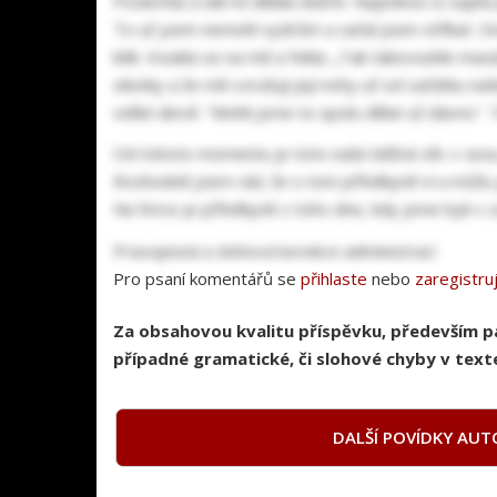
Poslechla a dál mi dělala dobře. Najednou si zajela 
To už jsem nemohl vydržet a začal jsem stříkat. On
bílé. Koukla se na mě a řekla: „Tak takovouhle masá
silonky a že mě vzrušují její nohy už od začátku na
velké úlevě. "Mohli jsme to spolu dělat už dávno". 
Od tohoto momentu je toto naše běžná věc v sexu, 
Rozhodně jsem rád, že o tom přítelkyně ví a můžu j
Na fotce je přítelkyně z toho dne, kdy jsme byli v 
Pravopisná a slohová korekce administrací.
Pro psaní komentářů se
přihlaste
nebo
zaregistru
Za obsahovou kvalitu příspěvku, především 
případné gramatické, či slohové chyby v texte
DALŠÍ POVÍDKY AUT