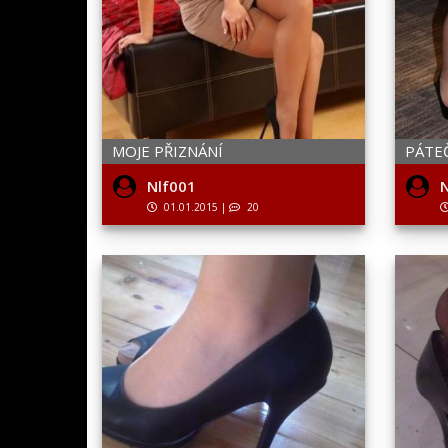
MOJE PŘIZNÁNÍ
PÁTE
Nlf001
N
01.01.2015
|
20