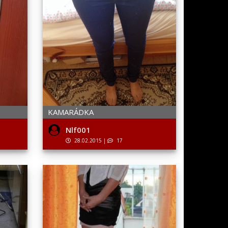
KAMARÁDKA
Nlf001
28.02.2015
|
17