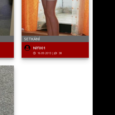
SETKÁNÍ
Nlf001
16.09.2013
|
38