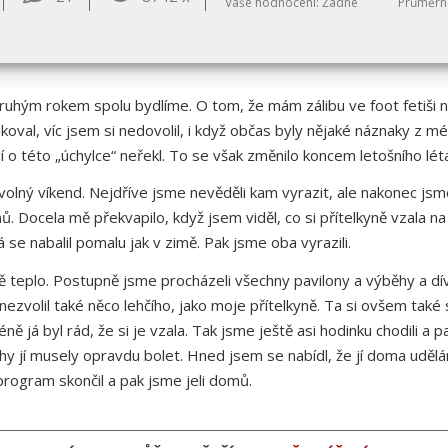
Vaše hodnocení:
Žádné
Průměrn
o druhým rokem spolu bydlíme. O tom, že mám zálibu ve foot fetiši 
oval, víc jsem si nedovolil, i když občas byly nějaké náznaky z mé
í o této „úchylce“ neřekl. To se však změnilo koncem letošního lét
 volný víkend. Nejdříve jsme nevěděli kam vyrazit, ale nakonec jsme
 Docela mě překvapilo, když jsem viděl, co si přítelkyně vzala na se
á se nabalil pomalu jak v zimě. Pak jsme oba vyrazili.
 teplo. Postupně jsme procházeli všechny pavilony a výběhy a díval
nezvolil také něco lehčího, jako moje přítelkyně. Ta si ovšem také st
éně já byl rád, že si je vzala. Tak jsme ještě asi hodinku chodili a p
ohy jí musely opravdu bolet. Hned jsem se nabídl, že jí doma udělá
rogram skončil a pak jsme jeli domů.