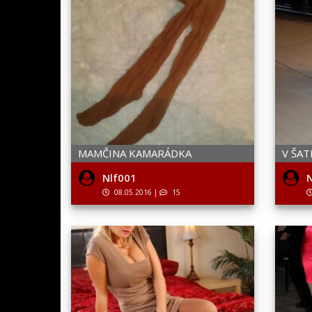
MAMČINA KAMARÁDKA
V ŠAT
Nlf001
N
08.05.2016
|
15