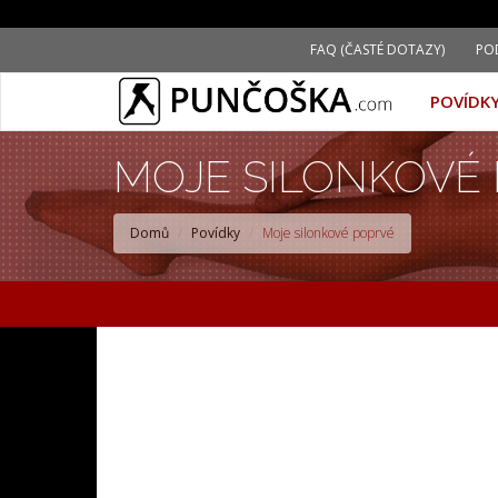
Přejít
FAQ (ČASTÉ DOTAZY)
PO
k
hlavnímu
POVÍDK
obsahu
MOJE SILONKOVÉ
Domů
Povídky
Moje silonkové poprvé