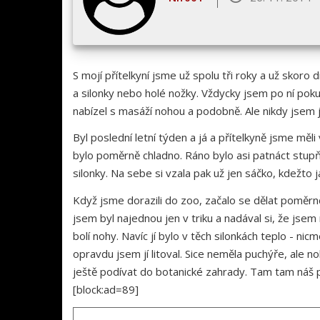
S mojí přítelkyní jsme už spolu tři roky a už skor
a silonky nebo holé nožky. Vždycky jsem po ní pokuk
nabízel s masáží nohou a podobně. Ale nikdy jsem j
Byl poslední letní týden a já a přítelkyně jsme měli
bylo poměrně chladno. Ráno bylo asi patnáct stupňů.
silonky. Na sebe si vzala pak už jen sáčko, kdežto j
Když jsme dorazili do zoo, začalo se dělat poměrně
jsem byl najednou jen v triku a nadával si, že jsem 
bolí nohy. Navíc jí bylo v těch silonkách teplo - nicm
opravdu jsem jí litoval. Sice neměla puchýře, ale n
ještě podívat do botanické zahrady. Tam tam náš p
[block:ad=89]