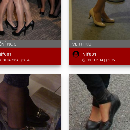
ČNÍ NOC
VE FITKU
lf001
Nlf001
30.04.2014
|
26
30.01.2014
|
35