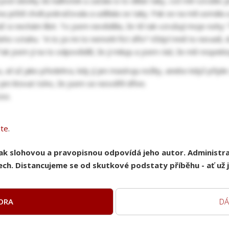
pod silonky do kalhotek a začala si to dělat taky, což mě vzrušilo j
a ještě chvíli pokračovala a udělala se taky. Pak se na mě usmála 
ž si nechám líbit. To jsem nevěděla, že tě tak vzrušují moje nohy.“
šeho vztahu. "A to jsi mi to nemohl říct dřív? Vždyť mně to nevadí,
Tak jsem jí na to odpověděl, že jí miluju a jsem rád, že mě respekt
ať už jako předehra, kdy jí jen masíruju nožky, anebo když přijd
en litovat toho, že jsem se nesvěřil dříve.
zoo.
jte
.
pak slohovou a pravopisnou odpovídá jeho autor. Administ
ch. Distancujeme se od skutkové podstaty příběhu - ať už je
ORA
DÁ