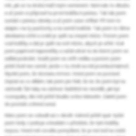
mě, jak se ta druhá máčí mým semenem. Netrvalo to dlouho
a už jsem si připravil tu první lodičku k penisu. Tak tak jsem
sundal z penisu silonky a už jsem zase stříkal. Při tom to
ukáplo i na ty punčochy a na semiš lodiček. Tak jsem to těma
silonkama otřel a vrátil je zpět na stejné místo. Potom jsem
vzal lodičky a dal je zpět na své místo, abych je utřel. Vzal
jsem papírové kapesníčky a začal utírat tu do které jsem se
udělal podruhé. Snažil jsem se otřít stélku a potom jsem
ještě čistil ten semiš. Jenže v tu chvíli na mě promluvil kámoš.
Myslel jsem, že dostanu mrtvici. Hned jsem se postavil.
Zeptal se co dělám; tak jsem jen řekl, že nic že jsem byl na
záchodě. Šel taky na záchod. Naštěstí nic neviděl, jak byl
rozespalej. Ale mě ještě tlouklo srdce leknutím. Zalehl jsem
do postele a ihned usnul.
Ráno jsem se vzbudil asi v devět. Kámoš ještě spal. Vyšel
jsem tedy z pokoje a koukám v předsíni, že tam lodičky
nejsou. Hned mě vzrušilo pomyšlení, že je má teď na sobě.