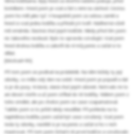
těma lodičkama. Byly hned za dveřmi našeho pokoje, před
botníkem. Hned jsem je vzal a šel s nimi na záchod. Cestou
jsem ho měl jako tyč. V koupelně jsem za sebou zamkl a
hned si vzal jednu lodičku a přitiskl ji k tváři. Nádherná vůně
mě omámila. Slastná chuť jejich lodiček. Nikdy před tím jsem
nic takového nezkusil. Bylo to opravdu vzrušující. Vzal jsem
hned druhou lodičku a zabořil do ní můj penis a začal si to
dělat.
[block:ad=90]
Při tom jsem se podíval na prádelník. Na něm ležely ty její
silonky, co měla celý den na sobě. Hned jsem je popadl a dal
si je do pusy. Krásná, slaná chuť jejich silonek. Netrvalo mi to
ani deset vteřin a už jsem stříkal do té lodičky. Málem jsem z
toho omdlel, ale po chvilce jsem se zase vzapamatoval.
Takhle jsem si to ještě nikdy neudělal. Při pohledu na tu
naplněnou lodičku jsem začal být zase vzrušený. Vzal jsem
teda ty silonky, navlékl si je na penis a začal si ho v nich
masírovat. Při tom jsem čichal k té první lodičce a vzrušovalo