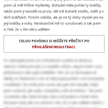
jsem už měl hříšné myšlenky. Bohužel měla pořád ty lodičky,
takže jsem jí neviděl na prsty. Alě mě bohatě stačilo, vidět jí v
těch lodičkách. Potom odešla, ale já od tý doby myslel jen na
její lodičky a nohy. Neskutečně mě to vzrušovalo a tak jsem
si řekl, že s tím něco udělám.
CELOU POVÍDKU SI MŮŽETE PŘEČÍST PO
PŘIHLÁŠENÍ
/
REGISTRACI
.
Po vykoupání jsme se si šli lehnout a ještě se dívali na
televizi. Chtěl jsem být co nejdéle vzhůru, abych mohl v noci
přičichnout k těm jejím lodičkám. Vím, že se šla koupat až
někdy ve třiadvacet a do té doby byla pořád v tom kostýmku
a lodičkách. Na chvíli jsem usnul, ale pak mě vzbudilo, když
jsem zaslechl, jak vyšla z koupelny a šla do ložnice. Tak jsem
vzrušením dál, čekal až bylo skoro půl jedné a všude ticho.
Šel jsem tedy jako na záchod s tím, že si tam udělám dobře s