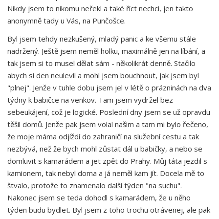
Nikdy jsem to nikomu neřekl a také říct nechci, jen takto
anonymně tady u Vás, na Punčošce.
Byl jsem tehdy nezkušený, mladý panic a ke všemu stále
nadržený. Ještě jsem neměl holku, maximálně jen na líbání, a
tak jsem si to musel dělat sám - několikrát denně. Stačilo
abych si den neulevil a mohl jsem bouchnout, jak jsem byl
"plnej". Jenže v tuhle dobu jsem jel v létě o prázninách na dva
týdny k babičce na venkov. Tam jsem vydržel bez
sebeukájení, což je logické. Poslední dny jsem se už opravdu
těšil domů. Jenže pak jsem volal našim a tam mi bylo řečeno,
že moje máma odjíždí do zahraničí na služební cestu a tak
nezbývá, než že bych mohl zůstat dál u babičky, a nebo se
domluvit s kamarádem a jet zpět do Prahy. Můj táta jezdil s
kamionem, tak nebyl doma a já neměl kam jít. Docela mě to
štvalo, protože to znamenalo další týden "na suchu".
Nakonec jsem se teda dohodl s kamarádem, že u něho
týden budu bydlet. Byl jsem z toho trochu otrávenej, ale pak