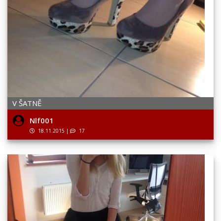
V ŠATNĚ
Nlf001
18.11.2015
|
17