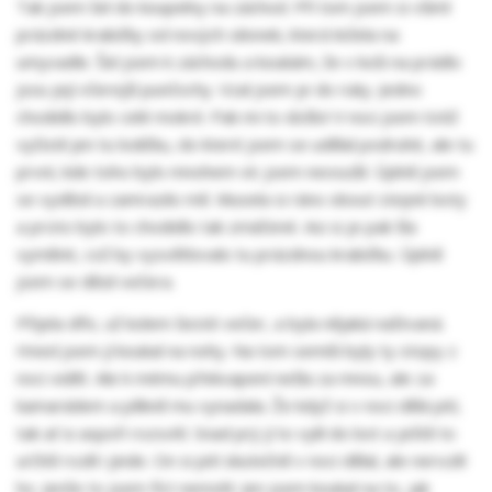
Tak jsem šel do koupelny na záchod. Při tom jsem si všiml
prázdné krabičky od nových silonek, která ležela na
umyvadle. Šel jsem k záchodu a koukám, že v koši na prádlo
jsou její včerejší punčochy. Vzal jsem je do ruky. Jedno
chodidlo bylo celé mokré. Pak mi to došlo! V noci jsem totiž
vyčistil jen tu lodičku, do které jsem se udělal podruhé, ale tu
první, kde toho bylo mnohem víc jsem neosušil. Úplně jsem
se vyděsil a zamrazilo mě. Musela si ráno obout stejné boty
a proto bylo to chodidlo tak zmáčené. Asi si je pak šla
vyměnit, což by vysvětlovalo tu prázdnou krabičku. Úplně
jsem se děsil večera.
Přijela dřív, už kolem šesté večer, a byla nějaká naštvaná.
Hned jsem jí koukal na nohy. Na tom semiši byly ty stopy z
noci vidět. Ale k mému překvapení nešla za mnou, ale za
kamarádem a pěkně mu vynadala. Že když si v noci dělá pití,
tak ať si aspoň rozsvítí. Snad prý jí to vylil do bot a ještě to
určitě rozlil i jinde. On si pití skutečně v noci dělal, ale nerozlil
ho. Jenže to jsem říct nemohl. Jen jsem koukal na to, jak