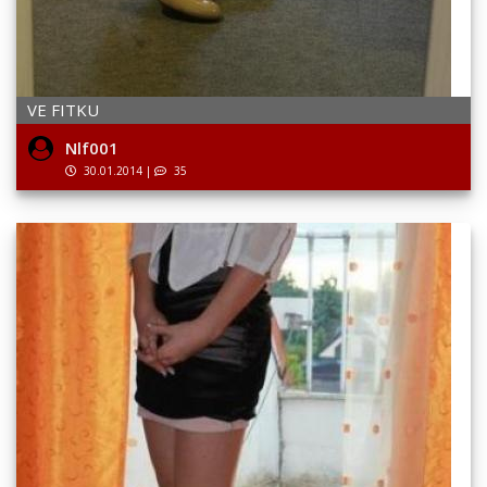
VE FITKU
Nlf001
30.01.2014
|
35