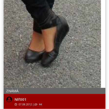
ZNÁMÁ
Nlf001
07.08.2012
|
44