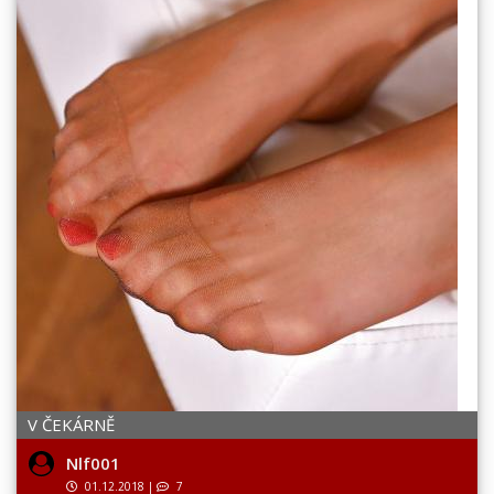
V ČEKÁRNĚ
Nlf001
01.12.2018
|
7