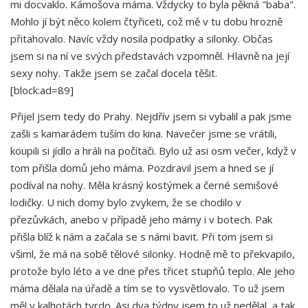
mi docvaklo. Kámošova máma. Vždycky to byla pěkná "baba".
Mohlo jí být něco kolem čtyřiceti, což mě v tu dobu hrozně
přitahovalo. Navíc vždy nosila podpatky a silonky. Občas
jsem si na ní ve svých představách vzpomněl. Hlavně na její
sexy nohy. Takže jsem se začal docela těšit.
[block:ad=89]
Přijel jsem tedy do Prahy. Nejdřív jsem si vybalil a pak jsme
zašli s kamarádem tuším do kina. Navečer jsme se vrátili,
koupili si jídlo a hráli na počítači. Bylo už asi osm večer, když v
tom přišla domů jeho máma. Pozdravil jsem a hned se jí
podíval na nohy. Měla krásný kostýmek a černé semišové
lodičky. U nich domy bylo zvykem, že se chodilo v
přezůvkách, anebo v případě jeho mámy i v botech. Pak
přišla blíž k nám a začala se s námi bavit. Při tom jsem si
všiml, že má na sobě tělové silonky. Hodně mě to překvapilo,
protože bylo léto a ve dne přes třicet stupňů teplo. Ale jeho
máma dělala na úřadě a tím se to vysvětlovalo. To už jsem
měl v kalhotách tvrdo. Asi dva týdny jsem to už nedělal, a tak