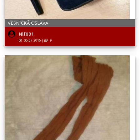
VESNICKÁ OSLAVA
Nlf001
05.07.2016
|
9