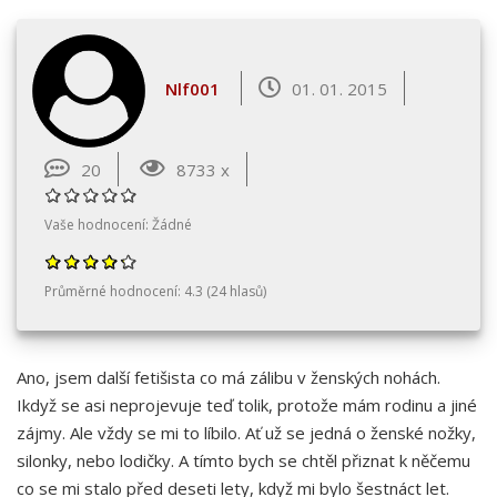
Nlf001
01. 01. 2015
20
8733 x
Vaše hodnocení:
Žádné
Průměrné hodnocení:
4.3
(
24
hlasů)
Ano, jsem další fetišista co má zálibu v ženských nohách.
Ikdyž se asi neprojevuje teď tolik, protože mám rodinu a jiné
zájmy. Ale vždy se mi to líbilo. Ať už se jedná o ženské nožky,
silonky, nebo lodičky. A tímto bych se chtěl přiznat k něčemu
co se mi stalo před deseti lety, když mi bylo šestnáct let.