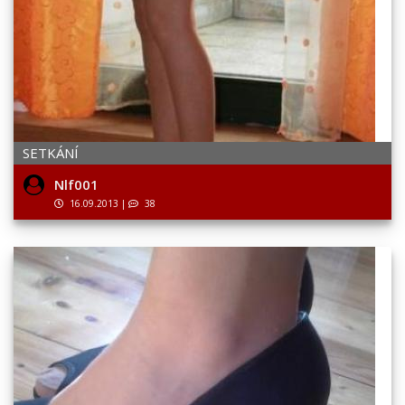
SETKÁNÍ
Nlf001
16.09.2013
|
38