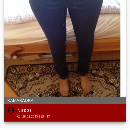
KAMARÁDKA
Nlf001
28.02.2015
|
17