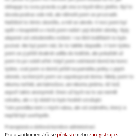
obhajuje tu svou pravdu a jak ona si myslí něco jiného. Byl to
docela podraz ode mě, ale němohl jsem se prozradit.
Naštěstí to tímto skončilo, a mě se ulevilo. V noci jsem byl
opět v koupelně a v koši jsem našel i její druhé silonky. Byly
ulepené od celodenního nošení. I na těch lodičkách to bylo
poznat. Ale byl jsem rád, že to takhle dopadlo. V tom týdnu
jsem se jí ještě dvakrát uděla do lodiček, ale pokaždé už
jsem to po sobě utřel. Když jsem odcházel domů ke konci
týdne, vzal jsem si domů ještě na památku jedny z jejich
silonek, na kterých jsem se uspokojoval doma. Nikdy jsem to
nikomu neřekl, ani kámošovi, ani nikomu jinému. Až teď,
aspoň takto anonymně. Dnes už bych na to asi neměl
odvahu, ale v tý době to bylo hodně vzrušující.
Tato povídka není z mých rukou, ale od známého, který si
nepřál být uveřejněn.
Pravopisná a slohová korekce administrací.
Pro psaní komentářů se
přihlaste
nebo
zaregistrujte
.