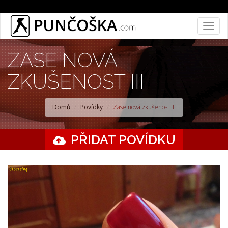
Přejít
Togg
k
navig
hlavnímu
ZASE NOVÁ
obsahu
ZKUŠENOST III
Domů
Povídky
Zase nová zkušenost III
PŘIDAT POVÍDKU