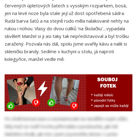
červených úpletových šatech s vysokým rozparkem, bosá,
jen na levé noze byla stale její už dost opotřebená sádra.
Rudá barva šatů a na stejně rudo měla nalakované nehty na
rukou i nohou. Vlasy do dvou culíků ‘na školačku’....vypadala
skvěle!!! Manžel si ji asi taky tak nepŕedstavoval a byl trošku
zaražený. Pozvala nás dál, spolu jsme uvařily kávu a nalili si
skleničku brandy. Sedíme v kuchyni u stolu, já naproti
kolegyňce, manžel vedle mě.
Po chvíli konverzace a seznamování se nevěřím svým očím.
Můj muž se tváří trochu přitroubla a poslouchá, jak mě
Markéta chválí, jak moc jsem jí pomohla doma i v práci.