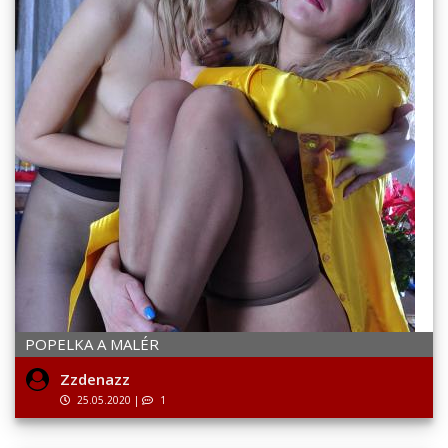
POPELKA A MALÉR
Zzdenazz
25.05.2020
|
1