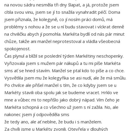
na novou sádru nesměla tři dny šlapat, a já, protože jsem
cítila svou vinu, jsem se jí to snažila vynahradit péčí. Doma
jsem přiznala, že kolegyně, co jí nosím práci domů, má
problémy s nohou a že se u ní budu stavovat i víckrat denně
na chviličku abych jí pomohla. Markéta bydlí od nás pár minut
chůze, takže ani manžel neprotestoval a vládla všeobecná
spokojenost.
Čas plynul a blížil se poslední týden Markétiny neschopenky.
Vyřizovala jsem s mužem pár nákupů a tu mi píše Markéta
sms ať se hned stavím. Manžel se ptal kdo to píše a co chce.
Vysvětlila jsem mu že kolegyňka se asi nudí, ale že má smůlu.
Po chvilce ale přišel manžel s tím, že co kdyby jsem se u
Markéty stavili oba spolu jak se budeme vracet. Hrklo ve
mne a vůbec mi to nepřišlo jako dobrý nápad. Vím čeho je
Markéta schopná a co všechno už jsem s ní zažila. No, ale
nakonec jsem jí odpověděla sms
že tedy ano, ale ať neblne, že budu i s manželem.
Za chvíli jsme u Markéty zvonili. Otevřela v dlouhých