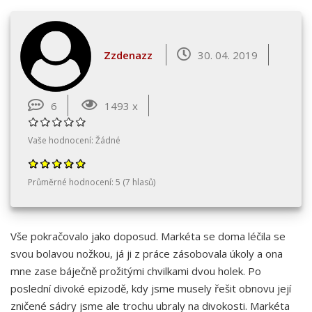
Zzdenazz
30. 04. 2019
6
1493 x
Vaše hodnocení:
Žádné
Průměrné hodnocení:
5
(
7
hlasů)
Vše pokračovalo jako doposud. Markéta se doma léčila se
svou bolavou nožkou, já ji z práce zásobovala úkoly a ona
mne zase báječně prožitými chvilkami dvou holek. Po
poslední divoké epizodě, kdy jsme musely řešit obnovu její
zničené sádry jsme ale trochu ubraly na divokosti. Markéta