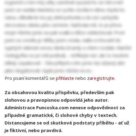
orgasmů a ten můj záhy zasténal vysunul ho ze mě a než
jsem se nadála Markéta se rychle otočila k němu chytla ho
rukou, několikrát mu jej silně pohonila a do úst zachytila
obrovskou dávku jeho semene. Naštvala mě, to je přece
moje! Všichni jsme se pak svalili a těžce oddechovali. První
jsem se zvedla já. Mlčky jsem vstala, nalila vrchovatě do
vypitých sklenek novou dávku brandy a všem rozdala. Manžel
i kolegyňka se po mě podívali, - neříkejte nic!, ale to musíme
někdy zopakovat! - Oba přikývli a tím jsme ten úžasný úlet
jaksi zlegalizovali. Vypili jsme všichni na ex...
Pro psaní komentářů se
přihlaste
nebo
zaregistrujte
.
Za obsahovou kvalitu příspěvku, především pak
slohovou a pravopisnou odpovídá jeho autor.
Administrace Puncoska.com nenese odpovědnost za
případné gramatické, či slohové chyby v textech.
Distancujeme se od skutkové podstaty příběhu - ať už
je fiktivní, nebo pravdivá.