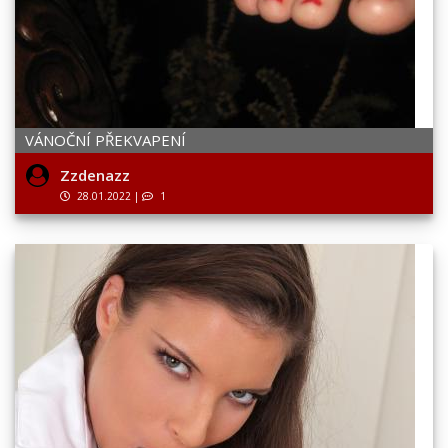
VÁNOČNÍ PŘEKVAPENÍ
Zzdenazz
28.01.2022
|
1