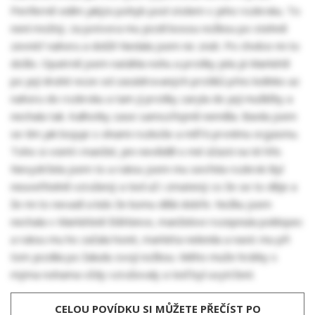
Periferně vidím jakýsi pohyb pod stolem v jeho rozkroku. To
není možný...ta potvora mu jezdí bosou nožkou po stehně
zevnitŕ nahoru a dolů!! Nedala jsem nic znát. Po chvilce mi to
došlo. Opatrně jsem natáhla nohu a prstíky jela já Markétě
po její druhé noze od zasádrovaných prstíků pŕes kolínko az
nahoru do rozkroku a tam jí prstíky zaryla do její mušličky a
nechala tak. Kalhotky zase samozřejmě neměla. Bavila jsem
se tím jak bojuje s vlnami rozkoše a míří k prvnímu orgasmu.
Toho si vsiml i manžel, jen nevěděl o mé účasti na té hře.
Nevydržela jsem to a rukou jsem mu sevřela rozkrok Byl
neuveřitelně vzrušený a ted už i zmatený co že se to děje a
že mi to nevadí a kdo že komu dělá dobře. Nožku jsem
nechala v Markétině štěrbince, manželovi rozepnula poklopec
a rukou mu ho začala honit, markéta nelenila a navíc mu při
tom jezdila po žaludu svojí nožkou. Mého muže hrátky s
mýma nohama vždy vzrušovaly a teď byl uvytržení.
CELOU POVÍDKU SI MŮŽETE PŘEČÍST PO