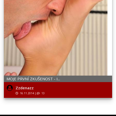
MOJE PRVNÍ ZKUŠENOST - I...
Zzdenazz
16.11.2014
|
13