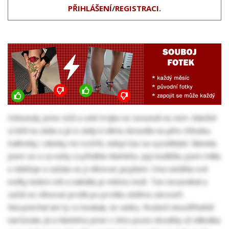
PŘIHLÁŠENÍ
/
REGISTRACI
.
Odsunuly jsme stůl a celá trojka se sesunuli na zem. Manžel
si lehl na záda a já si zády k němu dosedla na jeho chloubu.
Kalhotky i silonky mi roztrhl, nebyl čas na vysvlékání. Sklonila
jsem se a za nohy si přitáhla Markétu. Její mušličku jsem měla
u obličeje a začala se jí věnovat jazykem. Ona natáhla své
nožky kolem mě a nabídla je mému muži. Ten nezaváhal a
začal se věnovat prstík po prstíku oběma zároveň.
Nevynechal ani ty co koukaly ze sádry. Rozkoš neuvěřitelně
narůstala. Já a Markéta jsme v této pozici dosáhly už několika