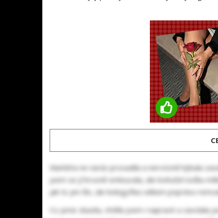
C
Markéta ne naráz prosadila a nervózně hýbala zasádr
jsem se jí hrozně omlouvala, ale bohužel nožku měl
jak to jen šlo, ale kolegyňka celkem poprávu remcala
Co jsme zkazila, chtěla jsem i napravit a zavolala