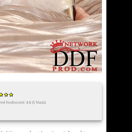
rné hodnocení:
4.8
(
5
hlasů)