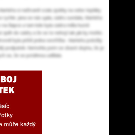
 Markéta si naštvaně vzala zpátky na sebe tepláky
 rychle. Jana se nás ujala, sádru sundala, Markéta
a i na šlapce a tam kde byla sádra měla husté
í zpět do sádry a že se to nehojí tak jak by mohlo.
rovně byla ještě jedna sestřička . Markétu položily
 bílý podpatek. Nemohla jsem se zbavit dojmu, že je
bych se, že se potáhnou udělala.