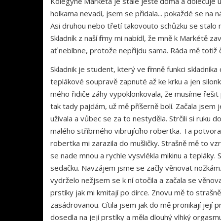
Kolegyně Markéta je stále ještě doma a doléčuje ú
holkama nevadí, jsem se přidala... pokaždé se na n
Asi druhou nebo třetí takovouto schůzku se stalo 
Skladník z naší firmy mi nabídl, že mně k Markétě 
ať neblbne, protože nepřijdu sama. Ráda mě totiž če
Skladnik je student, který ve firmně funkci skladník
teplákové soupravě zapnuté až ke krku a jen silonk
mého řidiče záhy vypoklonkovala, že musíme řešit pr
tak tady pajdám, už mě příšerně bolí. Začala jsem j
užívala a vůbec se za to nestyděla. Strčili si ruku
malého stříbrného vibrujícího robertka. Ta potvora
robertka mi zarazila do mušličky. Strašně mě to vzru
se nade mnou a rychle vysvlékla mikinu a tepláky. 
sedačku. Navzájem jsme se začly věnovat nožkám. S
vydrželo nežjsem se k ní otočila a začala se věnova
prstíky jak mi kmitají po dírce. Znovu mě to strašn
zasádrovanou. Cítila jsem jak do mě pronikají jej
dosedla na její prstíky a měla dlouhý vlhký orgasm