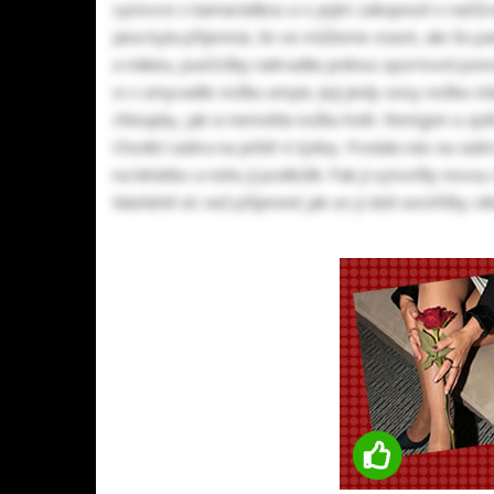
synovce s kamarádkou a o jejím zakopnutí o načůran
Jana byla příjemná, že se můžeme stavit, ale že pa
a mikinu, punčošky nahradila jednou sportovní pono
si v umyvadle nožku umyla. Její jindy sexy nožka vš
chloupky, jak si nemohla nožku holit. Rentgen a zpě
Chodící sádra na ještě 4 týdny. Poslala nás na sádr
na lehátko a nohu jí podložili. Pak jí vytvořily no
Markétě víc než příjemné jak se jí obě sestřičky věn