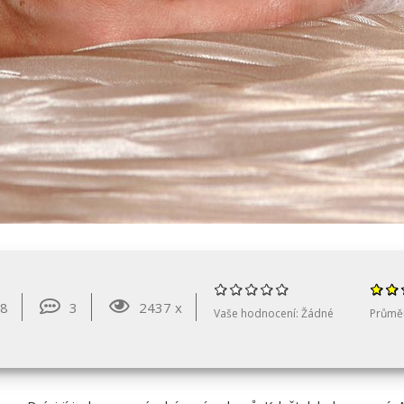
18
3
2437 x
Vaše hodnocení:
Žádné
Průmě