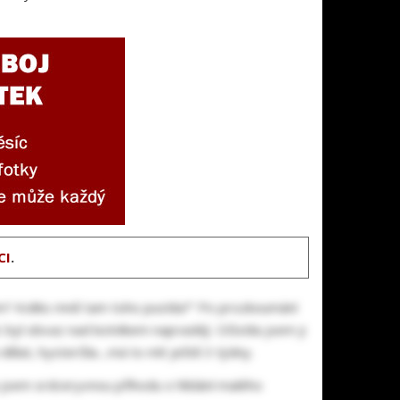
CI
.
 tím? Koliks mně tam toho pustila?” Po prozkoumání
 byl obvaz nad kotníkem naprasklý. Očistila jsem ji
lat, hysterčila....má to mít ještě 3 týdny.
a jsem srdceryvnou příhodu o hlídání malého