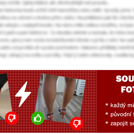
ý nočník. Úplný blábol, ale věrohodnější než pravda...
ní doktorka bude určitě chtít kamoščinu nohu vidět. Vyrazily jsme.
žkou na zdravé a druhou přes sádru. Na poliklinice pak šlo všechno
ak nebyla v nejlepší kondici. Na nártu měla velikou modřinu, ta byl
t k Janě a paní doktorce. Ta skoukla snímek a naznala, že noha mus
ovnu. Jana ji tam vezla na kolečkovém křesle a já šla s nimi. Na sad
vou sádru od prstíků až vysoko pod koleno. Nakonec přidělaly menší
ují, sahají jí na nožku a prstíky. Když jí sádru uhlazovaly, vsadila 