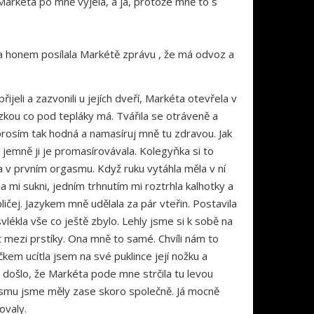
Markéta po mně vyjela, a já, protože mně to s
a a honem posílala Markétě zprávu , že má odvoz a
ijeli a zazvonili u jejích dveří, Markéta otevřela v
ázkou co pod tepláky má. Tvářila se otráveně a
ď prosím tak hodná a namasíruj mně tu zdravou. Jak
 jemně ji je promasírovávala. Kolegyňka si to
ula v prvním orgasmu. Když ruku vytáhla měla v ní
a mi sukni, jedním trhnutím mi roztrhla kalhotky a
bličej. Jazykem mně udělala za pár vteřin. Postavila
lékla vše co ještě zbylo. Lehly jsme si k sobě na
 mezi prstíky. Ona mně to samé. Chvíli nám to
kem ucítla jsem na své puklince její nožku a
mi došlo, že Markéta pode mne strčila tu levou
gasmu jsme měly zase skoro společně. Já mocně
ovaly.