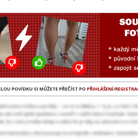
ELOU POVÍDKU SI MŮŽETE PŘEČÍST PO
PŘIHLÁŠENÍ
/
REGISTRA
ovanou nožkou a prstíky. “...no to si děláš p...l. Tý jo...co teď s
a ode mně úplně upatlanou i vevnitř v sádře lehce čvachtalo. Navíc
, že v tom ji nožka shnije a sádra že je taky na vyhození a co má dě
 jsem kamarádce, která pracuje na ortopedii v ambulanci. Vymyslel