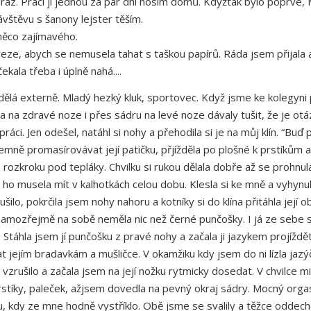
raz. Práci jí jednou za pár dní nosím domů. Kdyžtak bylo poprvé, 
ávštěvu s šanony lejster těším.
něco zajímavého.
zaveze, abych se nemusela tahat s taškou papírů. Ráda jsem přijal
kala třeba i úplně nahá....
a dělá externě. Mladý hezký kluk, sportovec. Když jsme ke kolegyni př
a na zdravé noze i přes sádru na levé noze dávaly tušit, že je ot
áci. Jen odešel, natáhl si nohy a přehodila si je na můj klín. “Bu
emně promasírovávat její patičku, přjížděla po plošné k prstíkům a
 do rozkroku pod tepláky. Chvilku si rukou dělala dobře až se prohn
 ho musela mít v kalhotkách celou dobu. Klesla si ke mně a vyhynul
šilo, pokrčila jsem nohy nahoru a kotníky si do klína přitáhla její o
Samozřejmě na sobě neměla nic než černé punčošky. I já ze sebe sv
táhla jsem jí punčošku z pravé nohy a začala ji jazykem projíždět
t jejím bradavkám a mušličce. V okamžiku kdy jsem do ni lízla jazýč
ě vzrušilo a začala jsem na její nožku rytmicky dosedat. V chvilce 
í prstíky, paleček, ažjsem dovedla na pevný okraj sádry. Mocný or
u, kdy ze mne hodně vystříklo. Obě jsme se svalily a těžce oddech