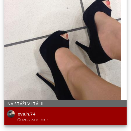
NA STÁŽI V ITÁLII
eva.h.74
09.02.2018
|
6