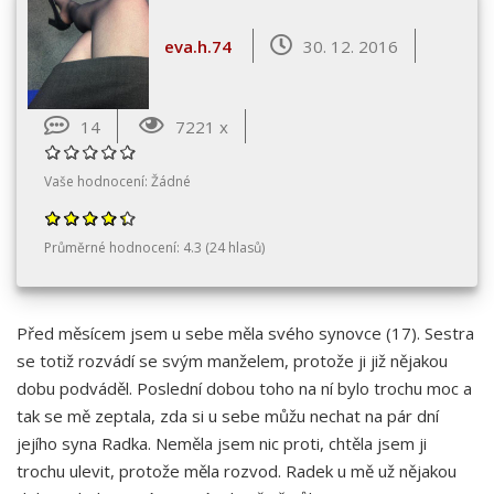
eva.h.74
30. 12. 2016
14
7221 x
Vaše hodnocení:
Žádné
Průměrné hodnocení:
4.3
(
24
hlasů)
Před měsícem jsem u sebe měla svého synovce (17). Sestra
se totiž rozvádí se svým manželem, protože ji již nějakou
dobu podváděl. Poslední dobou toho na ní bylo trochu moc a
tak se mě zeptala, zda si u sebe můžu nechat na pár dní
jejího syna Radka. Neměla jsem nic proti, chtěla jsem ji
trochu ulevit, protože měla rozvod. Radek u mě už nějakou