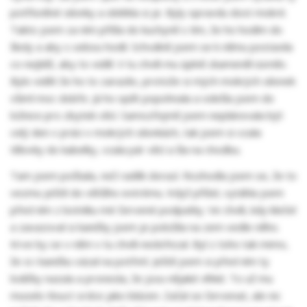
potřísněné silonky a oblékla si je. Byly opravdu dost mokré.
Takto jsem za ním přišla do kuchyně s tím, že ho hodím do
školy a aby s sebou hodil. Schválně jsem se k němu postavila
co nejblíž, aby to viděl. V tu chvíli mu úplně zkameněl úsměv.
Bylo vidět že ho to zarazilo, protože si mých mokrých silonek
všiml moc dobře. Já ho opět popohnala a odešla jsem do
ložnice pro zbytek věcí. Samozřejmě jsem neplánovala být
celý den v práci v mokrých silonkách, tak jsem si vzala
tělovky do kabelky, vzala pár věcí a šla na chodbu.
Tam jsem počkala, než raděk dorazí. Rozhodla jsem se, že to
vezmu ještě do většího extrému. Když přišel, vytáhla jsem
před ním z botníku mé červené podpatky. Ve chvíli, kdy klečel
a zavazoval si kaničky jsem je položila na zem vedle něho.
Krve by se v něm v tu chvíli nedořezal. Byl z toho tak mimo,
že si i kaničku vázal na potřetí. Ještě jsem si před ním ty
lodičky nazula a pronesla, že jsou nějaké vlhké. To už mu
muselo tlouct srdce jako blázen. Začal se červenat, ale nic