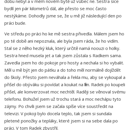
dobu nebyl a v mém novém bytě už vůbec ne. Sestra sice
bydlí jen pár kilometrů dál, ale přesto se moc často
nestýkáme. Dohodly jsme se, že u mě již následující den po
práci bude.
Ve středu po práci ho ke mě sestra přivedla. Málem jsem ho
po té době ani nepoznala, ale byla jsem ráda, že ho vidím.
Stal se z něho hezký kluk, který určitě namá noouzi o holky.
Sestra hned musela jet a tak jsem zůstala s Radkem sama.
Zavedla jsem ho do pokoje pro hosty a nechala si ho vybalit.
Měl u mě být jen do pátku a do toho měl normálně dojíždět
do školy. Přesto jsem neváhala a řekla mu, aby se vykoupal a
přišel do obýváku si povídat a koukat na film. Radek po koupeli
přišel, ale konverzovat moc nechtěl. Raději se věnoval svému
telefonu. Bohužel jsem už trochu stará a moc nechápu tyto
zájmy. Po chvíli jsem se začala spíše více soustředit na
televizi. V pokoji bylo docela teplo, tak jsem si sundala
pletené ponožky a tepláky, které jsem si na sebe dala po
práci. V tom Radek zbystřil.