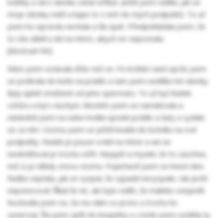
lodičky a skrz silonku začal stříkat. Ještě jsem viděla, jak se
moje silonky máčí a kape to z nich do mých podpatků. To už
jsem ho opravdu nechala a šla spát. Předpokládala jsem, že
to vše uklidí a dá na místo, abych nic nepoznala.
[block:ad=90]
Ráno jsem vstávala dřáv než on. Po krátké ranní sprše jsem
se podívala do koše na prádlo a tam jsem uviděla mé silonky.
Byly úplně zmáčené od jeho spermatu. To už byl Radek
vzhůru a byl v kuchyni. Mezitím jsem se namalovala a
následně jsem na sebe hodila spodní prádlo a šaty a vydala
se za ním. Cestou jsem se ještě koukla do botníku na své
podpatky. Radek je pouze vrátil na místo a ani se
neobtěžoval je trochu otřít. Nejspíš si myslel, že to zaschne,
než si je někdy znovu vezmu. Popichavě jsem se hned ráno
Radka zeptala, jak se vyspal, že vypadá nevyspale, tak jestli
neponocoval. Říkal že ne, ale bylo vidět, že malinko znejistěl.
Rozhodla jsem se, že mu dám co proto a trochu ho
vynervuji. Šla jsem zpět do koupelny a z koše jsem vytáhla ty