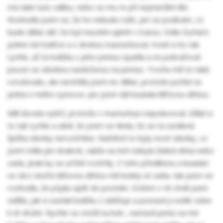
má také tuto zálibu, nebo se mu to při nejmenším líbí.
Rozhodla jsem se, že ho nebudu rušit, jen se podívám, co
bude dělat dál. On byl mezitím úplně v tranzu. Stále čuchal k
jedné mé lodičce a s druhou masturboval. Honil si ho tak
rychle, až ta lodička z jeho penisu spadla a on pokračoval
pouze se silonkou navlečenou na penisu. Trochu mě to také
vzrušovalo, ale nechtěla jsem nic dělat, protože pořád se
jedná o mého synovce. Jen jsem dál koukala klíčovou dírkou.
Měl docela výdrž, protože v masturbaci nepolevoval. Dělal si
to tak rychle a silně, že jsem se divila, že se ta zesílená
špička silonky neroztrhlne. Naštěstí to byly nové silonky, co
jsem měla jen dvakrát, takže na nich nebyla žádná dirka nebo
vada, jinak by se určitě roztrhly. Z toho předklonu a koukání
se skrz dveře klíčovou dírkou mě bolely už záda, tak jsem se
rozhodla, že půjdu opět do postele. Ovšem v té chvíli jsem
viděla, jak si sundal lodičku z obličeje a postavil ji vedle sebe
k té druhé. Rychle se otočil na bok , nastavil penis na mé