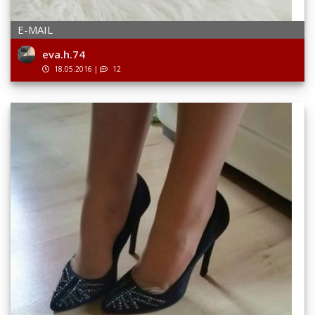
E-MAIL
eva.h.74
18.05.2016
|
12