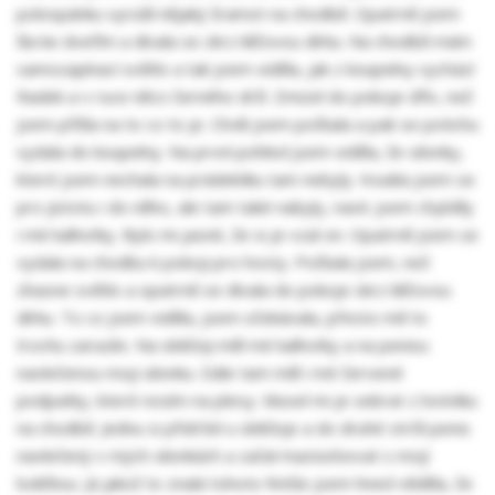
polospánku vyrušil nějaký šramot na chodbě. Opatrně jsem
šla ke dveřím a dívala se zkrz klíčovou dírku. Na chodbě mám
samozapínací světlo a tak jsem viděla, jak z koupelny vychází
Radek a v ruce něco černého drží. Zmizel do pokoje dřív, než
jsem přišla na to co to je. Chvíli jsem počkala a pak se potichu
vydala do koupelny. Na první pohled jsem viděla, že silonky,
které jsem nechala na prádelníku tam nebyly. Koukla jsem se
pro jistotu i do něho, ale tam také nabyly, navíc jsem chyběly
i mé kalhotky. Bylo mi jasné, že si je vzal on. Opatrně jsem se
vydala na chodbu k pokoji pro hosty. Počkala jsem, než
zhasne světlo a opatrně se dívala do pokoje skrz klíčovou
dírku. To co jsem viděla, jsem očekávala, přesto mě to
trochu zarazilo. Na obličeji měl mé kalhotky a na penisu
navlečenou moji silonku. Dále tam měl i mé červené
podpatky, které nosím na plesy. Musel mi je sebrat z botníku
na chodbě. Jednu si přidržel u obličeje a do druhé strčil penis
navlečený v mých silonkách a začal masturbovat s mojí
lodičkou. Já jakož to znalá tohoto fetiše jsem hned věděla, že