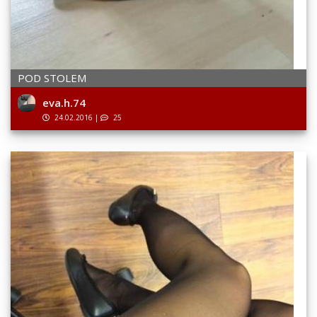
POD STOLEM
eva.h.74
24.02.2016
|
25