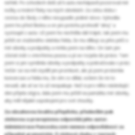
neřekl. Po schodech dolů až k autu nechápavě pozoroval mé
nožky a mokré fleky na mých silonkách. Za celou dobu i
cestou do školy z něho nevypadlo jediné slovo. Vyhodila
jsem ho před školou a on jen potichu prohodil "ahoj" a
vystoupil z auta. Už jsem ho nechtěla dál trápit, tak jsem mu
ještě ze staženého okénka řekla, že mu děkuji za jeho péči o
mé silonky a podpatky a mrkla jsem na něho. On tam jen
zůstal stát s otevřenou pusou a já se rozjela do práce. Tam
jsem si jen vyměnila silonky a podpatky a pokračovala v práci.
Večer se na mě styděl jen promluvit, ale já jsem prolomila
konverzaci a řekla mu, že vím co dělal, ovšem že mi to
nevadí, ale ať se to už neopakuje. Než si pro něho následující
den přijela ségra, dala jsem mu ještě na památku mé silonky,
aby měl nějaké uspokojení pro své choutky.
Za obsahovou kvalitu příspěvku, především pak
slohovou a pravopisnou odpovídá jeho autor.
Administrace Puncoska.com nenese odpovědnost za
případné gramatické, či slohové chyby v textech.