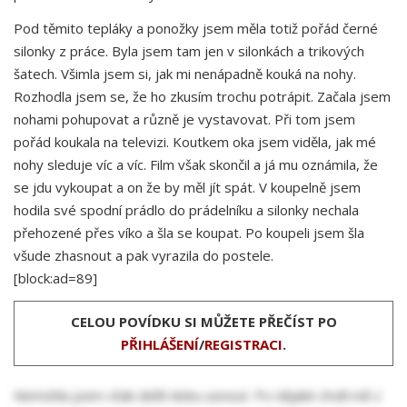
Pod těmito tepláky a ponožky jsem měla totiž pořád černé
silonky z práce. Byla jsem tam jen v silonkách a trikových
šatech. Všimla jsem si, jak mi nenápadně kouká na nohy.
Rozhodla jsem se, že ho zkusím trochu potrápit. Začala jsem
nohami pohupovat a různě je vystavovat. Při tom jsem
pořád koukala na televizi. Koutkem oka jsem viděla, jak mé
nohy sleduje víc a víc. Film však skončil a já mu oznámila, že
se jdu vykoupat a on že by měl jít spát. V koupelně jsem
hodila své spodní prádlo do prádelníku a silonky nechala
přehozené přes víko a šla se koupat. Po koupeli jsem šla
všude zhasnout a pak vyrazila do postele.
[block:ad=89]
CELOU POVÍDKU SI MŮŽETE PŘEČÍST PO
PŘIHLÁŠENÍ
/
REGISTRACI
.
Nemohla jsem však delší dobu usnout. Po nějaké chvíli mě z