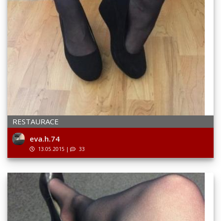
RESTAURACE
eva.h.74
13.05.2015
|
33