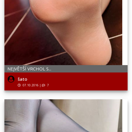
NEJVĚTŠÍ VRCHOL S...
šato
07.10.2016
|
7