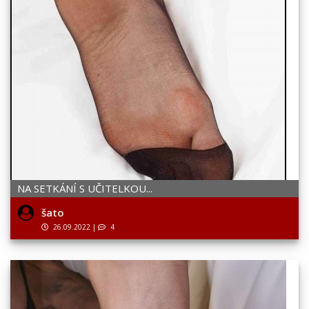
NA SETKÁNÍ S UČITELKOU...
šato
26.09.2022
|
4