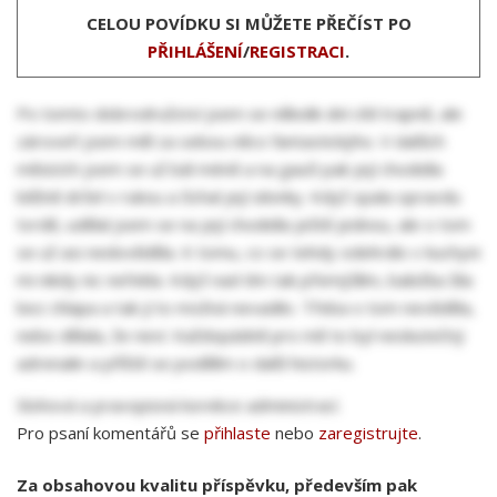
CELOU POVÍDKU SI MŮŽETE PŘEČÍST PO
PŘIHLÁŠENÍ
/
REGISTRACI
.
Po tomto dobrodružství jsem se několik dní cítil trapně, ale
zároveň jsem měl za sebou něco fantastickýho. V dalších
měsících jsem se už bál méně a na gauči pak její chodidla
běžně držel v rukou a čichal její silonky. Když spala opravdu
tvrdě, udělal jsem se na její chodidla ještě jednou, ale o tom
se už asi nedověděla. K tomu, co se tehdy odehrálo v kuchyni
mi nikdy nic neřekla. Když nad tím tak přemýšlím, babička žila
bez chlapa a tak jí to možná nevadilo. Třeba o tom nevěděla,
nebo dělala, že neví. Každopádně pro mě to byl neskutečný
adrenalin a příště se podělím o další historku.
Slohová a pravopisná korekce administrací.
Pro psaní komentářů se
přihlaste
nebo
zaregistrujte
.
Za obsahovou kvalitu příspěvku, především pak