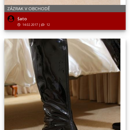
ZÁZRAK V OBCHODĚ
šato
14.02.2017
|
12