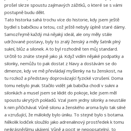
prošel skrze spoustu zajímavých zážitků, o které se s vámi
postupně budu dělit.
Tato historka sahá trochu více do historie, kdy jsem ještě
bydlel s babičkou a tetou, což ještě nebyly úplně staré dámy.
Samozřejmě každý má nějaký ideál, ale ony měly stále
udržované postavy, byly to zralý ženský a měly šatník plný
sukní, blůz a silonek. A to byl rozhodně ten můj standard.
Určitě to znáte stejně jako já. Když vidím nějaké podpatky a
silonky, nemůžu to pak dostat z hlavy a dostávám se do
dimenze, kdy ve mě převládají myšlenky na tu ženskost, na
tu rozkož a představy doprovázající fyzické vzrušení. Doma
tomu nebylo jinak. Stačilo vidět jak babička chodí v sukni a
silonkách a musel jsem se klidit do pokoje, kde jsem měl
spoustu ukrytých pokladů. Vzal jsem jedny silonky a neustále
k nim přičichával. Vůně silonu a ženského aroma bylo tak silné
a vzrušující, že málokdy bylo úniku. To stejné bylo s botama.
Několik lodiček sloužilo jako adrenalinový prostředek k tomu
nejkrásnějšímu ukájení. Vůně a pocit je nepopsatelný, to