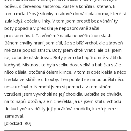
oděvu, s červenou zástěrou. Zástěra končila u stehen, k
tomu měla tělový silonky a takové domácí platformy, které si
zula když klečela u linky. V tom jsem prostě bez váhání ty
boty popadl a v předsíni je nepozorovaně začal
prozkoumávat. Ta vůně mě nabila neuvěřitelnou slastí.
Během chvilky hraní jsem cítil, že se blíží vrchol, ale zároveň
mě zase popadl strach. Boty jsem chtěl vrátit, ale bál jsem
se, co bude následovat. Boty jsem duchapřítomně vrátil do
kuchyně. Místnost to byla vcelku dost velká a babička stále
něco dělala, otočená čelem k lince. V tom si opět klekla a něco
hledala ve skříňce u trouby. Ten pohled se mnou udělal něco
neskutečnýho. Nemohl jsem si pomoci a v tom silném
vzrušení jsem vyvrcholil na její chodidla. Babička se chviličku
na to napůl otočila, ale nic neřekla. Já už jsem stál u vchodu
do kuchyně a viděl ty její pocákáná chodidla, která jsem si
zamiloval.
[block:ad=90]