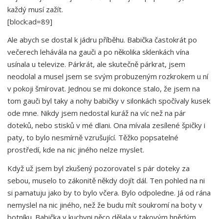
každý musí zažít.
[block:ad=89]
Ale abych se dostal k jádru příběhu. Babička častokrát po
večerech lehávála na gauči a po několika sklenkách vína
usínala u televize. Párkrát, ale skutečně párkrat, jsem
neodolal a musel jsem se svým probuzeným rozkrokem u ní
v pokoji šmírovat. Jednou se mi dokonce stalo, že jsem na
tom gauči byl taky a nohy babičky v silonkách spočívaly kusek
ode mne. Nikdy jsem nedostal kuráž na víc než na pár
doteků, nebo stisků v mé dlani. Ona mívala zesílené špičky i
paty, to bylo nesmírně vzrušující. Těžko popsatelné
prostředí, kde na nic jiného nelze myslet.
Když už jsem byl zkušený pozorovatel s pár doteky za
sebou, muselo to zákonitě někdy dojít dál. Ten pohled na ni
si pamatuju jako by to bylo včera. Bylo odpoledne. Já od rána
nemyslel na nic jiného, než že budu mít soukromí na boty v
botníku. Babička v kuchyni něco dělala v takovým hnědým