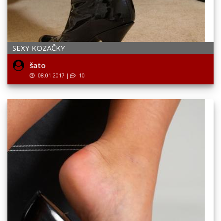
SEXY KOZAČKY
šato
08.01.2017
|
10