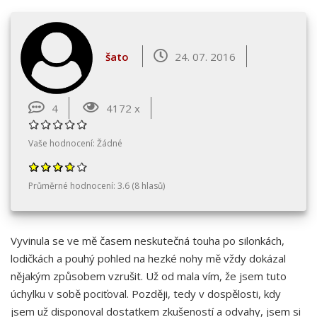
šato
24. 07. 2016
4
4172 x
Vaše hodnocení:
Žádné
Průměrné hodnocení:
3.6
(
8
hlasů)
Vyvinula se ve mě časem neskutečná touha po silonkách,
lodičkách a pouhý pohled na hezké nohy mě vždy dokázal
nějakým způsobem vzrušit. Už od mala vím, že jsem tuto
úchylku v sobě pociťoval. Později, tedy v dospělosti, kdy
jsem už disponoval dostatkem zkušeností a odvahy, jsem si