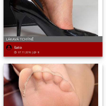
LÁKAVÁ TCHÝNĚ
šato
07.11.2016
|
8