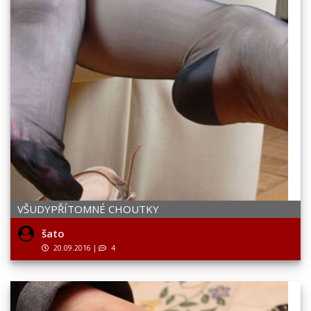
VŠUDYPŘÍTOMNÉ CHOUTKY
šato
20.09.2016
|
4